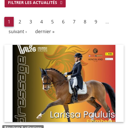
FILTRER LES ACTUALITÉS
1
2
3
4
5
6
7
8
9
…
suivant ›
dernier »
Résultats & sélections