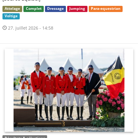
Attelage
Complet
Dressage
Jumping
Para-equestrian
Voltige
27. juillet 2026 - 14:58