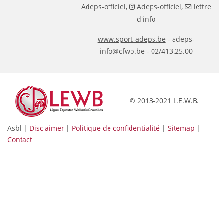
Adeps-officiel
,
Adeps-officiel
,
lettre
d'info
www.sport-adeps.be
- adeps-
info@cfwb.be - 02/413.25.00
© 2013-2021 L.E.W.B.
Asbl |
Disclaimer
|
Politique de confidentialité
|
Sitemap
|
Contact