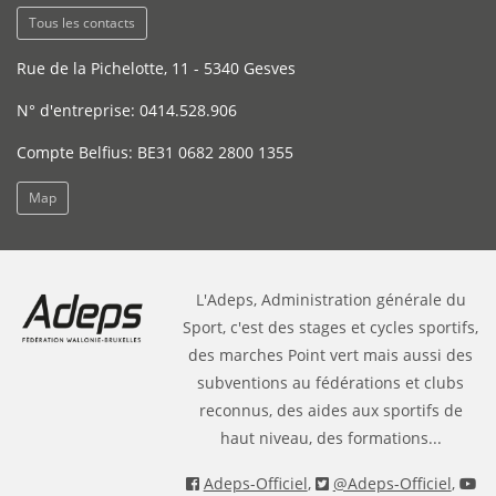
Tous les contacts
Rue de la Pichelotte, 11 - 5340 Gesves
N° d'entreprise: 0414.528.906
Compte Belfius: BE31 0682 2800 1355
Map
L'Adeps, Administration générale du
Sport, c'est des stages et cycles sportifs,
des marches Point vert mais aussi des
subventions au fédérations et clubs
reconnus, des aides aux sportifs de
haut niveau, des formations...
Adeps-Officiel
,
@Adeps-Officiel
,