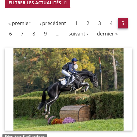
FILTRER LES ACTUALITÉS
« premier
‹ précédent
1
2
3
4
5
6
7
8
9
…
suivant ›
dernier »
Résultats & sélections