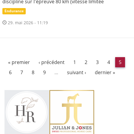
discipline sur l'épreuve 80 km (vitesse limitée
Endurance
29. mai 2026 - 11:19
« premier
‹ précédent
1
2
3
4
5
6
7
8
9
…
suivant ›
dernier »