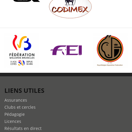
LIENS UTILES
Assurances
Clubs et cercles
Pédagogie
Licences
Résultats en direct