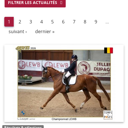
FILTRER LES ACTUALITÉS
1
2
3
4
5
6
7
8
9
…
suivant ›
dernier »
Résultats & sélections