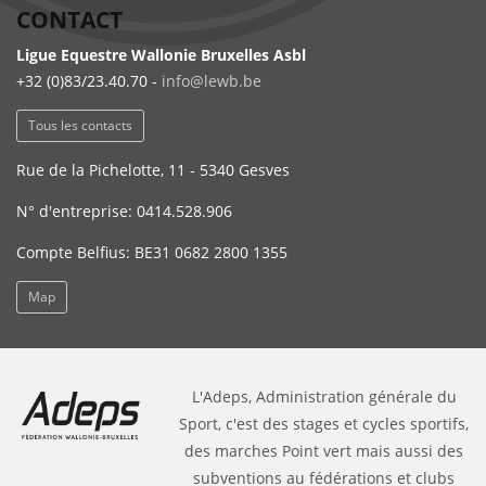
CONTACT
Ligue Equestre Wallonie Bruxelles Asbl
+32 (0)83/23.40.70 -
info@lewb.be
Tous les contacts
Rue de la Pichelotte, 11 - 5340 Gesves
N° d'entreprise: 0414.528.906
Compte Belfius: BE31 0682 2800 1355
Map
L'Adeps, Administration générale du
Sport, c'est des stages et cycles sportifs,
des marches Point vert mais aussi des
subventions au fédérations et clubs