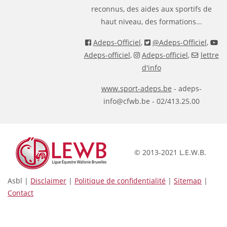
reconnus, des aides aux sportifs de
haut niveau, des formations...
Adeps-Officiel
,
@Adeps-Officiel
,
Adeps-officiel
,
Adeps-officiel
,
lettre
d'info
www.sport-adeps.be
- adeps-
info@cfwb.be - 02/413.25.00
© 2013-2021 L.E.W.B.
Asbl |
Disclaimer
|
Politique de confidentialité
|
Sitemap
|
Contact