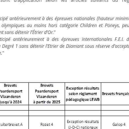
sont d’application selon les articles suivants du rè
ticipé antérieurement à des épreuves nationales (hauteur min
 olympiques au moins hors catégorie Children et Poneys, pe
t sans détenir l’Étrier d’Or.
"
icipé antérieurement à des épreuves internationales F.E.I. 
 Degré 1 sans détenir l'Etrier de Diamant sous réserve d’accept
e.
"