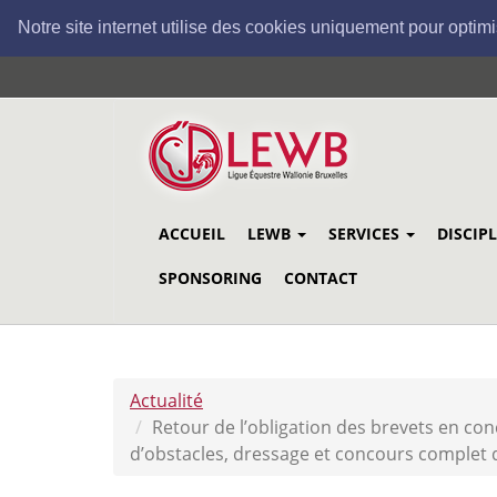
Notre site internet utilise des cookies uniquement pour optimi
Aller
au
contenu
principal
ACCUEIL
LEWB
SERVICES
DISCIP
SPONSORING
CONTACT
Actualité
Retour de l’obligation des brevets en c
d’obstacles, dressage et concours complet 