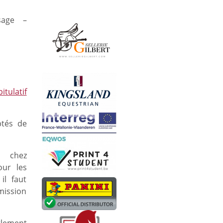
age –
itulatif
ptés de
s chez
our les
il faut
mission