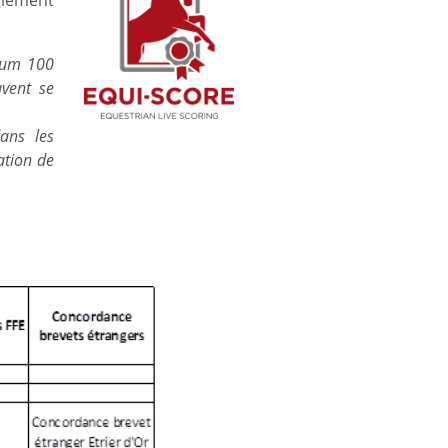
glement
imum 100
uvent se
dans les
ation de