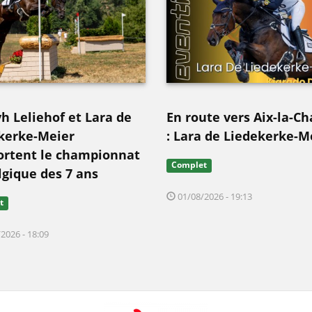
vh Leliehof et Lara de
En route vers Aix-la-Ch
kerke-Meier
: Lara de Liedekerke-M
rtent le championnat
Complet
lgique des 7 ans
01/08/2026 - 19:13
t
2026 - 18:09