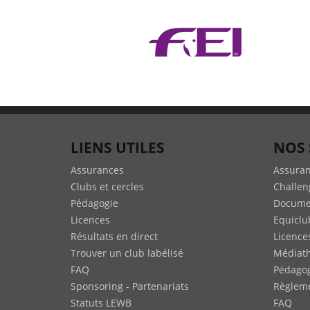
LIENS UTILES
NOS 
Assurances
Assura
Clubs et cercles
Challen
Pédagogie
Docume
Licences
Equiclu
Résultats en direct
Licence
Trouver un club labélisé
Médiat
FAQ
Pédago
Sponsoring - Partenariats
Règleme
Statuts LEWB
FAQ