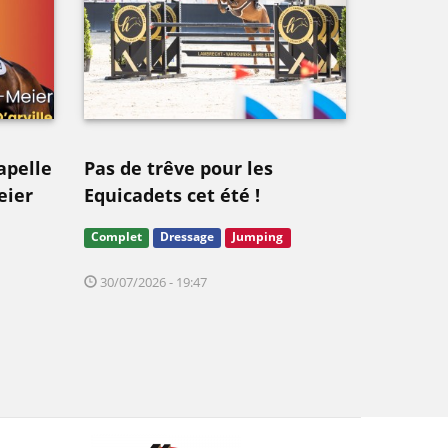
apelle
Pas de trêve pour les
eier
Equicadets cet été !
Complet
Dressage
Jumping
30/07/2026 - 19:47