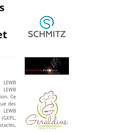
s
et
la LEWB
rs LEWB
ion. Ce
que des
rs LEWB
 (GEPL,
acles,