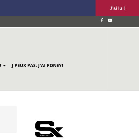
J'ai lu !
U
J'PEUX PAS, J'AI PONEY!