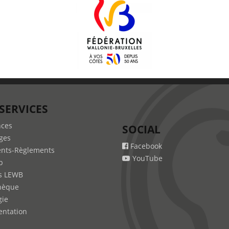
SERVICES
nces
SOCIAL
ges
Facebook
nts-Règlements
YouTube
b
s LEWB
hèque
gie
ntation