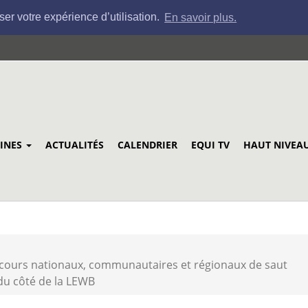
ser votre expérience d’utilisation.
En savoir plus.
LINES
ACTUALITÉS
CALENDRIER
EQUI TV
HAUT NIVEA
oncours nationaux, communautaires et régionaux de saut
du côté de la LEWB