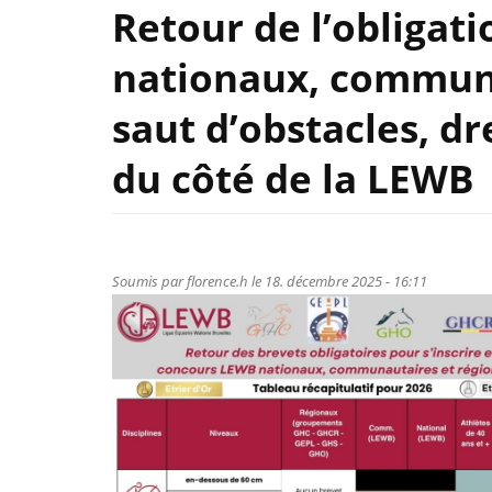
Retour de l’obligat
nationaux, communa
saut d’obstacles, d
du côté de la LEWB
Soumis par
florence.h
le 18. décembre 2025 - 16:11