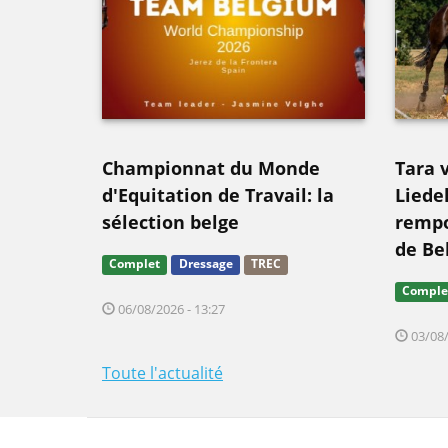
Championnat du Monde
Tara 
d'Equitation de Travail: la
Liede
sélection belge
rempo
de Be
Complet
Dressage
TREC
Comple
06/08/2026 - 13:27
03/08/
Toute l'actualité