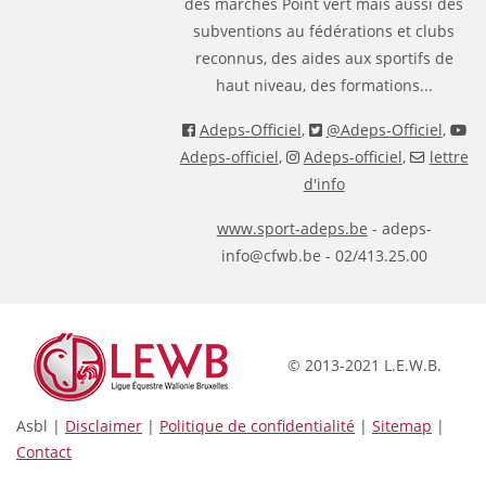
des marches Point vert mais aussi des
subventions au fédérations et clubs
reconnus, des aides aux sportifs de
haut niveau, des formations...
Adeps-Officiel
,
@Adeps-Officiel
,
Adeps-officiel
,
Adeps-officiel
,
lettre
d'info
www.sport-adeps.be
- adeps-
info@cfwb.be - 02/413.25.00
© 2013-2021 L.E.W.B.
Asbl |
Disclaimer
|
Politique de confidentialité
|
Sitemap
|
Contact