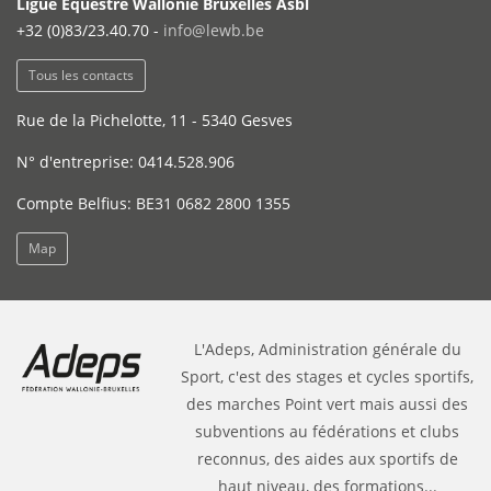
Ligue Equestre Wallonie Bruxelles Asbl
+32 (0)83/23.40.70 -
info@lewb.be
Tous les contacts
Rue de la Pichelotte, 11 - 5340 Gesves
N° d'entreprise: 0414.528.906
Compte Belfius: BE31 0682 2800 1355
Map
L'Adeps, Administration générale du
Sport, c'est des stages et cycles sportifs,
des marches Point vert mais aussi des
subventions au fédérations et clubs
reconnus, des aides aux sportifs de
haut niveau, des formations...