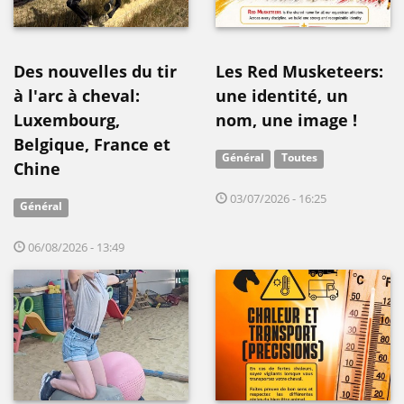
Des nouvelles du tir
Les Red Musketeers:
à l'arc à cheval:
une identité, un
Luxembourg,
nom, une image !
Belgique, France et
Général
Toutes
Chine
03/07/2026 - 16:25
Général
06/08/2026 - 13:49