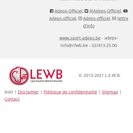
Adeps-Officiel
,
@Adeps-Officiel
,
Adeps-officiel
,
Adeps-officiel
,
lettre
d'info
www.sport-adeps.be
- adeps-
info@cfwb.be - 02/413.25.00
© 2013-2021 L.E.W.B.
Asbl |
Disclaimer
|
Politique de confidentialité
|
Sitemap
|
Contact