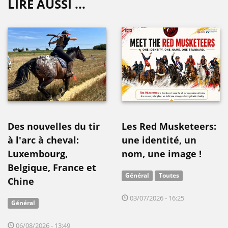
LIRE AUSSI ...
Des nouvelles du tir
Les Red Musketeers:
à l'arc à cheval:
une identité, un
Luxembourg,
nom, une image !
Belgique, France et
Général
Toutes
Chine
03/07/2026 - 16:25
Général
06/08/2026 - 13:49