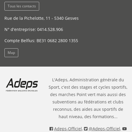
Tous les contacts
Rue de la Pichelotte, 11 - 5340 Gesves
N° d'entreprise: 0414.528.906
Compte Belfius: BE31 0682 2800 1355
Map
L'Adeps, Administration générale du
Sport, c'est des stages et cycles sportifs,
des marches Point vert mais aussi des
subventions au fédérations et clubs
reconnus, des aides aux sportifs de
haut niveau, des formations...
Adeps-Officiel
,
@Adeps-Officiel
,