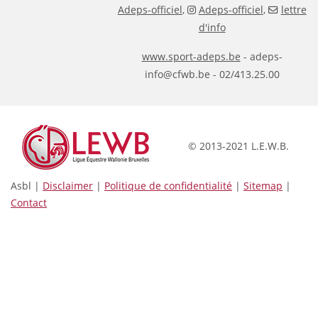
Adeps-officiel
,
Adeps-officiel
,
lettre
d'info
www.sport-adeps.be
- adeps-
info@cfwb.be - 02/413.25.00
© 2013-2021 L.E.W.B.
Asbl |
Disclaimer
|
Politique de confidentialité
|
Sitemap
|
Contact