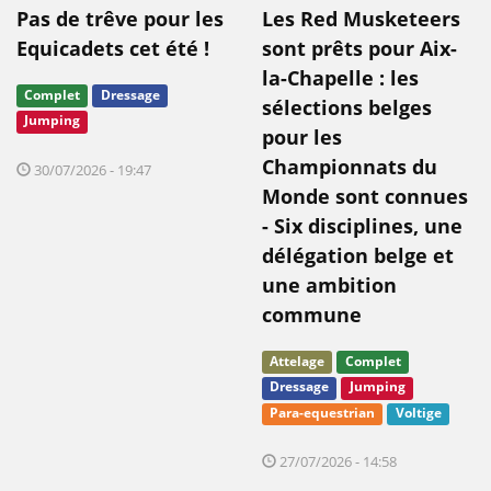
Pas de trêve pour les
Les Red Musketeers
Equicadets cet été !
sont prêts pour Aix-
la-Chapelle : les
Complet
Dressage
sélections belges
Jumping
pour les
Championnats du
30/07/2026 - 19:47
Monde sont connues
- Six disciplines, une
délégation belge et
une ambition
commune
Attelage
Complet
Dressage
Jumping
Para-equestrian
Voltige
27/07/2026 - 14:58