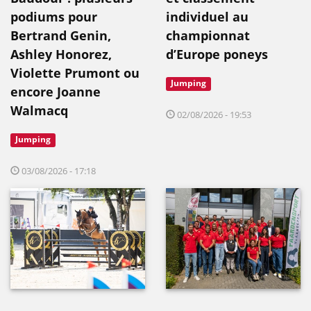
podiums pour
individuel au
Bertrand Genin,
championnat
Ashley Honorez,
d’Europe poneys
Violette Prumont ou
Jumping
encore Joanne
Walmacq
02/08/2026 - 19:53
Jumping
03/08/2026 - 17:18