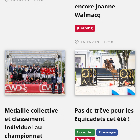
encore Joanne
Walmacq
Jumping
03/08/2026 - 17:18
Médaille collective
Pas de trêve pour les
et classement
Equicadets cet été !
individuel au
Complet
Dressage
championnat
Jumping