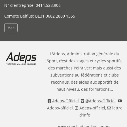
N° d'entreprise: 0414.528.906
Compte Belfius: BE31 0682 2800 1355
Map
L'Adeps, Administration générale du
Sport, c'est des stages et cycles sportifs,
des marches Point vert mais aussi des
subventions au fédérations et clubs
reconnus, des aides aux sportifs de
haut niveau, des formations...
Adeps-Officiel
,
@Adeps-Officiel
,
Adeps-officiel
,
Adeps-officiel
,
lettre
d'info
www.sport-adeps.be
- adeps-