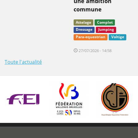
une ambition
commune
Attelage
Complet
Dressage
Jumping
Para-equestrian
Voltige
27/07/2026 - 14:58
Toute l'actualité