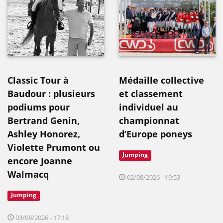
Classic Tour à
Médaille collective
Baudour : plusieurs
et classement
podiums pour
individuel au
Bertrand Genin,
championnat
Ashley Honorez,
d’Europe poneys
Violette Prumont ou
Jumping
encore Joanne
Walmacq
02/08/2026 - 19:53
Jumping
03/08/2026 - 17:18