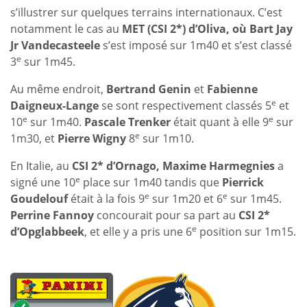
s’illustrer sur quelques terrains internationaux. C’est
notamment le cas au
MET (CSI 2*)
d’Oliva, où Bart Jay
Jr Vandecasteele
s’est imposé sur 1m40 et s’est classé
e
3
sur 1m45.
Au même endroit,
Bertrand Genin
et
Fabienne
e
Daigneux-Lange
se sont respectivement classés 5
et
e
e
10
sur 1m40.
Pascale Trenker
était quant à elle 9
sur
e
1m30, et
Pierre Wigny
8
sur 1m10.
En Italie, au
CSI 2*
d’Ornago, Maxime Harmegnies
a
e
signé une 10
place sur 1m40 tandis que
Pierrick
e
e
Goudelouf
était à la fois 9
sur 1m20 et 6
sur 1m45.
Perrine Fannoy
concourait pour sa part au
CSI 2*
e
d’Opglabbeek
, et elle y a pris une 6
position sur 1m15.