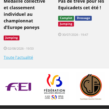
Médaille collective
Pas de trêve pour les
et classement
Equicadets cet été !
individuel au
Complet
Dressage
championnat
Jumping
d’Europe poneys
30/07/2026 - 19:47
Jumping
02/08/2026 - 19:53
Toute l'actualité