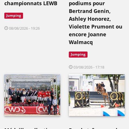
championnats LEWB
podiums pour
Bertrand Genin,
Jumping
Ashley Honorez,
Violette Prumont ou
08/08/2026 - 19:26
encore Joanne
Walmacq
Jumping
03/08/2026 - 17:18