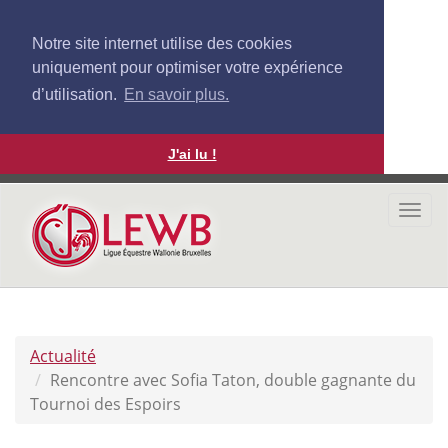
Notre site internet utilise des cookies
uniquement pour optimiser votre expérience
d’utilisation.
En savoir plus.
J'ai lu !
Aller
au
Togg
contenu
navi
principal
Actualité
Rencontre avec Sofia Taton, double gagnante du
Tournoi des Espoirs