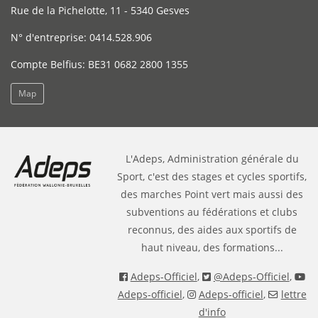
Rue de la Pichelotte, 11 - 5340 Gesves
N° d'entreprise: 0414.528.906
Compte Belfius: BE31 0682 2800 1355
Map
L'Adeps, Administration générale du
Sport, c'est des stages et cycles sportifs,
des marches Point vert mais aussi des
subventions au fédérations et clubs
reconnus, des aides aux sportifs de
haut niveau, des formations...
Adeps-Officiel
,
@Adeps-Officiel
,
Adeps-officiel
,
Adeps-officiel
,
lettre
d'info