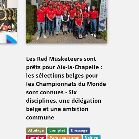
Les Red Musketeers sont
prêts pour Aix-la-Chapelle :
les sélections belges pour
les Championnats du Monde
sont connues - Six
disciplines, une délégation
belge et une ambition
commune
Attelage
Complet
Dressage
Jumping
Para-equestrian
Voltige