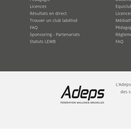
Licences
Equiclu
Résultats en direct
Licence
Trouver un club labélisé
Médiat
FAQ
Pédago
Sponsoring - Partenariats
Règleme
Statuts LEWB
FAQ
L'Adeps
des s