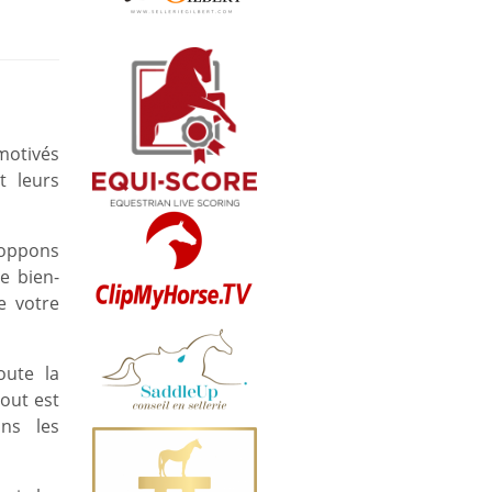
motivés
t leurs
loppons
e bien-
e votre
oute la
out est
ns les