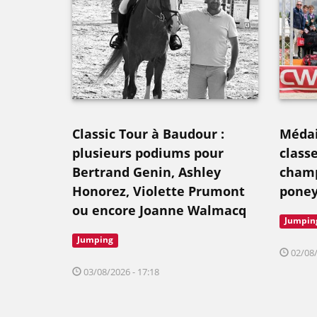
Classic Tour à Baudour :
Médail
plusieurs podiums pour
class
Bertrand Genin, Ashley
champ
Honorez, Violette Prumont
poney
ou encore Joanne Walmacq
Jumpin
Jumping
02/08/
03/08/2026 - 17:18