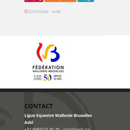
27/07/2026 - 14:58
CONTACT
Ligue Equestre Wallonie Bruxelles
Asbl
+32 (0)83/23.40.70 -
info@lewb.be