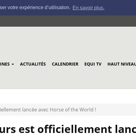
ser votre expérience d’utilisation.
En savoir plus.
LINES
ACTUALITÉS
CALENDRIER
EQUI TV
HAUT NIVEA
iellement lancée avec Horse of the World !
urs est officiellement lan