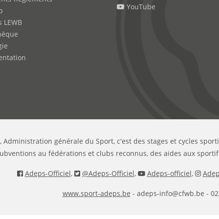
YouTube
b
s LEWB
hèque
gie
ntation
, Administration générale du Sport, c'est des stages et cycles sport
ubventions au fédérations et clubs reconnus, des aides aux sportif
Adeps-Officiel
,
@Adeps-Officiel
,
Adeps-officiel
,
Adeps
www.sport-adeps.be
- adeps-info@cfwb.be - 02