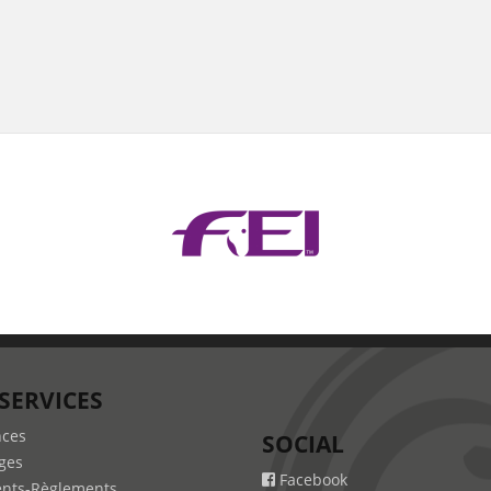
SERVICES
nces
SOCIAL
ges
Facebook
nts-Règlements