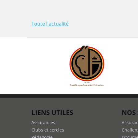
Toute l'actualité
LIENS UTILES
NOS 
Assurances
Assura
Clubs et cercles
Challen
Pédagogie
Docume