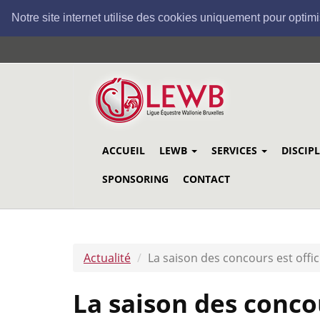
Notre site internet utilise des cookies uniquement pour optimi
Aller
au
contenu
principal
ACCUEIL
LEWB
SERVICES
DISCIP
SPONSORING
CONTACT
Actualité
La saison des concours est offic
La saison des conco