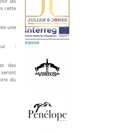
nir les
s cette
ite une
sur :
et des
 seront
prix du