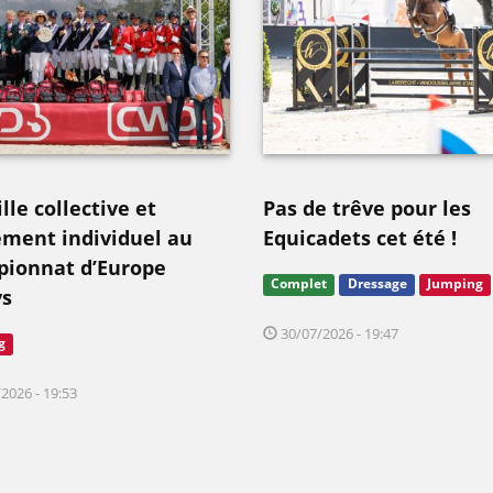
le collective et
Pas de trêve pour les
ement individuel au
Equicadets cet été !
ionnat d’Europe
Complet
Dressage
Jumping
s
30/07/2026 - 19:47
g
2026 - 19:53