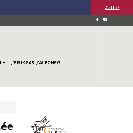
J'ai lu !
U
J'PEUX PAS, J'AI PONEY!
cée