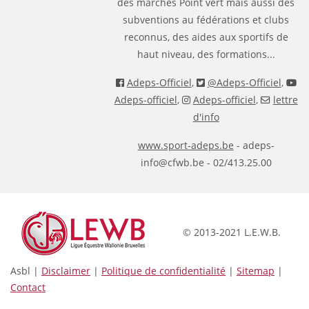
des marches Point vert mais aussi des
subventions au fédérations et clubs
reconnus, des aides aux sportifs de
haut niveau, des formations...
Adeps-Officiel
,
@Adeps-Officiel
,
Adeps-officiel
,
Adeps-officiel
,
lettre
d'info
www.sport-adeps.be
- adeps-
info@cfwb.be - 02/413.25.00
© 2013-2021 L.E.W.B.
Asbl |
Disclaimer
|
Politique de confidentialité
|
Sitemap
|
Contact