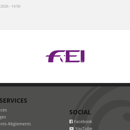
2026 - 14:58
SERVICES
nces
SOCIAL
ges
Facebook
nts-Règlements
YouTube