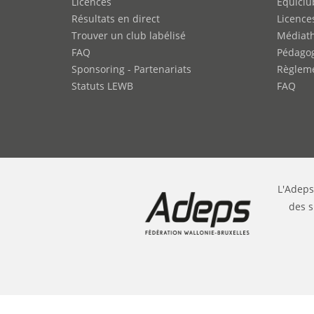
Licences
Equiclu
Résultats en direct
Licence
Trouver un club labélisé
Médiat
FAQ
Pédago
Sponsoring - Partenariats
Règleme
Statuts LEWB
FAQ
L'Adeps
des s