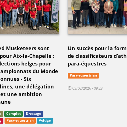
ed Musketeers sont
Un succès pour la form
pour Aix-la-Chapelle :
de classificateurs d’at
élections belges pour
para-équestres
hampionnats du Monde
Para-equestrian
connues - Six
plines, une délégation
03/02/2026 - 09:28
 et une ambition
une
e
Complet
Dressage
g
Para-equestrian
Voltige