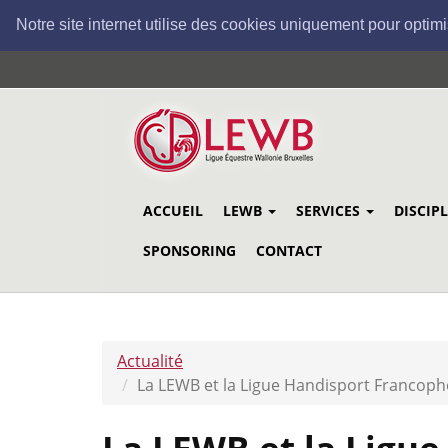
Notre site internet utilise des cookies uniquement pour optimi
Aller
au
contenu
principal
ACCUEIL
LEWB
SERVICES
DISCIP
SPONSORING
CONTACT
Actualité
La LEWB et la Ligue Handisport Francop