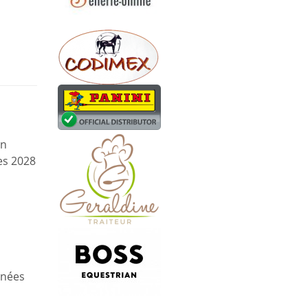
en
es 2028
rnées