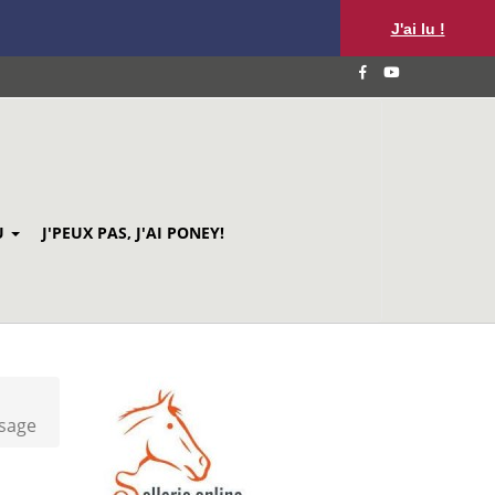
J'ai lu !
U
J'PEUX PAS, J'AI PONEY!
ssage