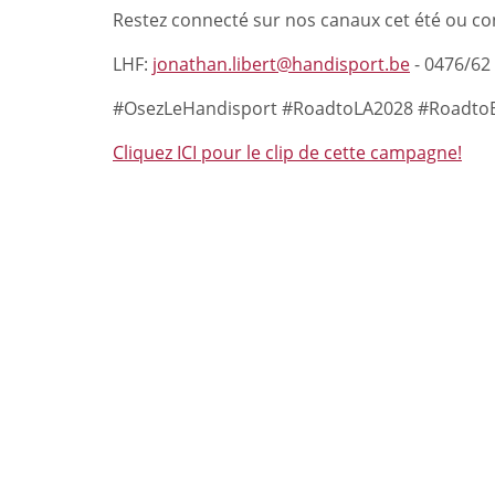
Restez connecté sur nos canaux cet été ou co
LHF:
jonathan.libert@handisport.be
- 0476/62
#OsezLeHandisport #RoadtoLA2028 #Roadto
Cliquez ICI pour le clip de cette campagne!