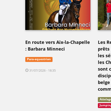
En route vers Aix-la-Chapelle
Les R
: Barbara Minneci
prêts 
les s
Para-equestrian
les C
sont 
31/07/2026 - 18:35
disci
belge
comm
Attelag
Jumpin