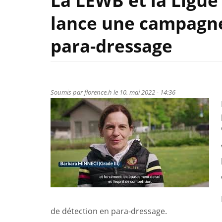
La LEWB et la Ligu
lance une campagne
para-dressage
Soumis par
florence.h
le 10. mai 2022 - 14:36
de détection en para-dressage.