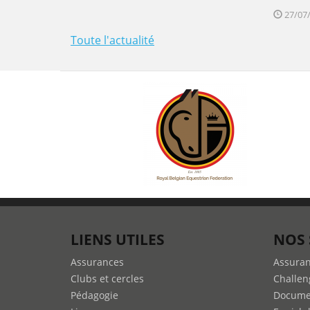
27/07/
Toute l'actualité
LIENS UTILES
NOS 
Assurances
Assura
Clubs et cercles
Challen
Pédagogie
Docume