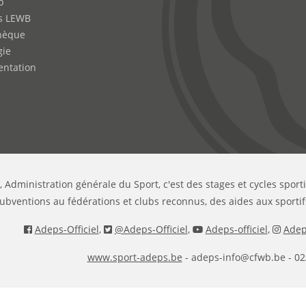
b
s LEWB
hèque
gie
ntation
, Administration générale du Sport, c'est des stages et cycles sport
ubventions au fédérations et clubs reconnus, des aides aux sportif
Adeps-Officiel
,
@Adeps-Officiel
,
Adeps-officiel
,
Adeps
www.sport-adeps.be
- adeps-info@cfwb.be - 02