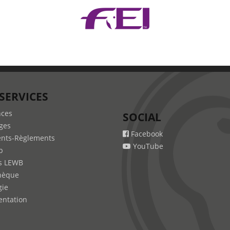
SERVICES
nces
SOCIAL
ges
Facebook
nts-Règlements
YouTube
b
s LEWB
hèque
gie
ntation