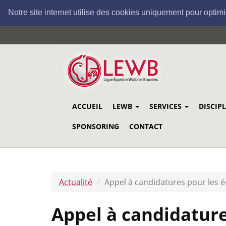
Notre site internet utilise des cookies uniquement pour optimi
Aller
au
contenu
principal
ACCUEIL
LEWB
SERVICES
DISCIP
SPONSORING
CONTACT
Actualité
Appel à candidatures pour les
Appel à candidature