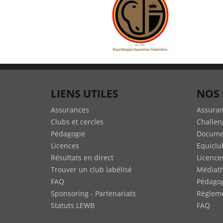
LIENS UTILES
NOS 
Assurances
Assura
Clubs et cercles
Challen
Pédagogie
Docume
Licences
Equiclu
Résultats en direct
Licence
Trouver un club labélisé
Médiat
FAQ
Pédago
Sponsoring - Partenariats
Règleme
Statuts LEWB
FAQ