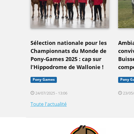
Sélection nationale pour les
Ambia
Championnats du Monde de
convi
Pony-Games 2025 : cap sur
Buiss
l’Hippodrome de Wallonie !
compé
Pony Games
Pony G
24/07/2025 - 13:06
23/05/
Toute l'actualité