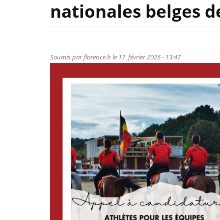
nationales belges 
Soumis par
florence.h
le 17. février 2026 - 13:47