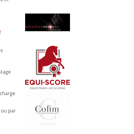
e
es
stage
 charge
ou par