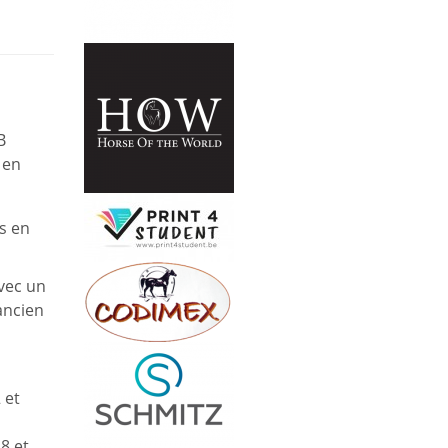
B
 en
s en
vec un
ancien
 et
8 et