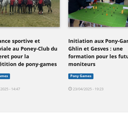
nce sportive et
Initiation aux Pony-G
viale au Poney-Club du
Ghlin et Gesves : une
eret pour la
formation pour les fut
tition de pony-games
moniteurs
ames
Pony Games
2025 - 14:47
23/04/2025 - 19:23