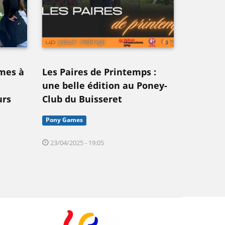
ames à
Les Paires de Printemps :
une belle édition au Poney-
urs
Club du Buisseret
Pony Games
23/04/2025 - 19:05