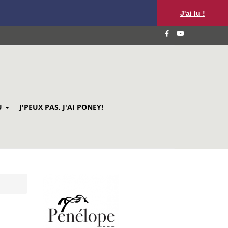
J'ai lu !
U
J'PEUX PAS, J'AI PONEY!