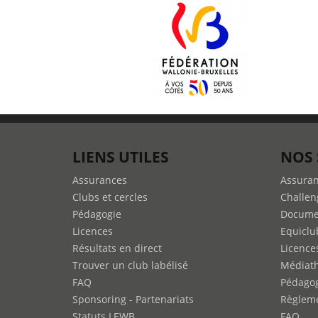
LIENS UTILES
NOS 
Assurances
Assura
Clubs et cercles
Challen
Pédagogie
Docume
Licences
Equiclu
Résultats en direct
Licence
Trouver un club labélisé
Médiat
FAQ
Pédago
Sponsoring - Partenariats
Règleme
Statuts LEWB
FAQ