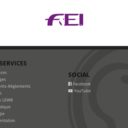
SERVICES
nces
SOCIAL
ges
Facebook
nts-Règlements
YouTube
b
s LEWB
hèque
gie
ntation