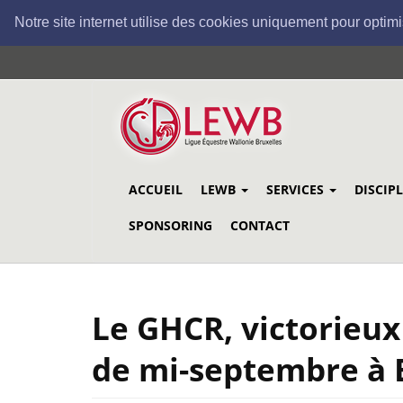
Notre site internet utilise des cookies uniquement pour optimi
Aller
au
contenu
principal
ACCUEIL
LEWB
SERVICES
DISCIP
SPONSORING
CONTACT
Le GHCR, victorieux
de mi-septembre à