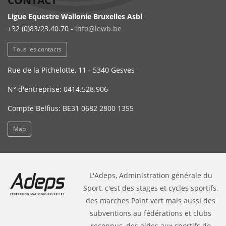
CONTACT
Ligue Equestre Wallonie Bruxelles Asbl
+32 (0)83/23.40.70 -
info@lewb.be
Tous les contacts
Rue de la Pichelotte, 11 - 5340 Gesves
N° d'entreprise: 0414.528.906
Compte Belfius: BE31 0682 2800 1355
Map
L'Adeps, Administration générale du
Sport, c'est des stages et cycles sportifs,
des marches Point vert mais aussi des
subventions au fédérations et clubs
reconnus, des aides aux sportifs de