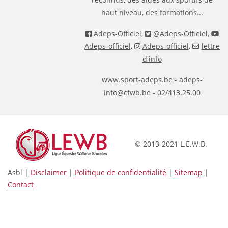
haut niveau, des formations...
Adeps-Officiel
,
@Adeps-Officiel
,
Adeps-officiel
,
Adeps-officiel
,
lettre
d'info
www.sport-adeps.be
- adeps-
info@cfwb.be - 02/413.25.00
© 2013-2021 L.E.W.B.
Asbl |
Disclaimer
|
Politique de confidentialité
|
Sitemap
|
Contact