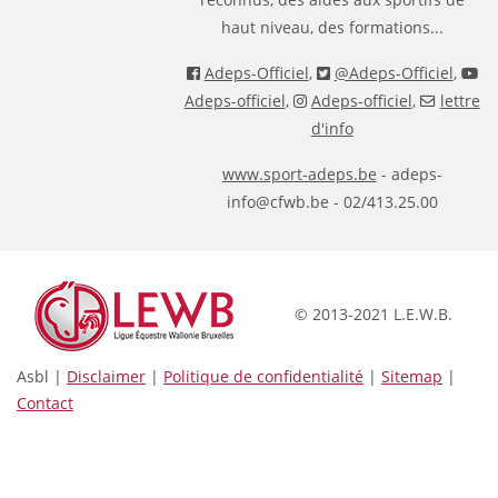
haut niveau, des formations...
Adeps-Officiel
,
@Adeps-Officiel
,
Adeps-officiel
,
Adeps-officiel
,
lettre
d'info
www.sport-adeps.be
- adeps-
info@cfwb.be - 02/413.25.00
© 2013-2021 L.E.W.B.
Asbl |
Disclaimer
|
Politique de confidentialité
|
Sitemap
|
Contact