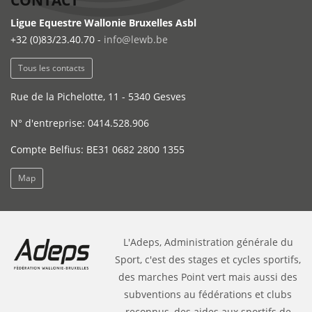
CONTACT
Ligue Equestre Wallonie Bruxelles Asbl
+32 (0)83/23.40.70 -
info@lewb.be
Tous les contacts
Rue de la Pichelotte, 11 - 5340 Gesves
N° d'entreprise: 0414.528.906
Compte Belfius: BE31 0682 2800 1355
Map
L'Adeps, Administration générale du
Sport, c'est des stages et cycles sportifs,
des marches Point vert mais aussi des
subventions au fédérations et clubs
reconnus, des aides aux sportifs de