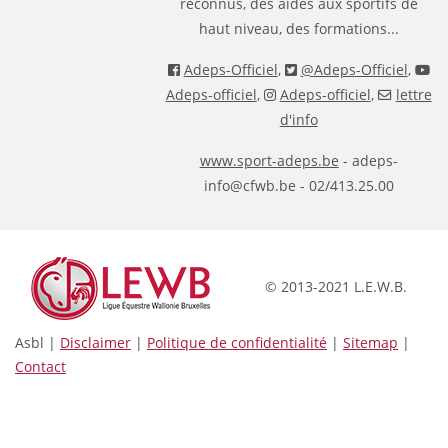
reconnus, des aides aux sportifs de
haut niveau, des formations...
Adeps-Officiel
,
@Adeps-Officiel
,
Adeps-officiel
,
Adeps-officiel
,
lettre
d'info
www.sport-adeps.be
- adeps-
info@cfwb.be - 02/413.25.00
© 2013-2021 L.E.W.B.
Asbl |
Disclaimer
|
Politique de confidentialité
|
Sitemap
|
Contact