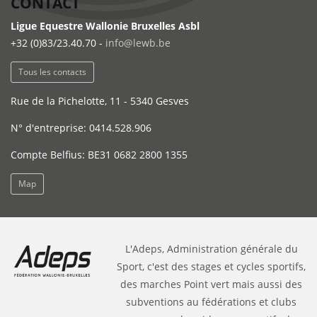
CONTACT
Ligue Equestre Wallonie Bruxelles Asbl
+32 (0)83/23.40.70 -
info@lewb.be
Tous les contacts
Rue de la Pichelotte, 11 - 5340 Gesves
N° d'entreprise: 0414.528.906
Compte Belfius: BE31 0682 2800 1355
Map
L'Adeps, Administration générale du
Sport, c'est des stages et cycles sportifs,
des marches Point vert mais aussi des
subventions au fédérations et clubs