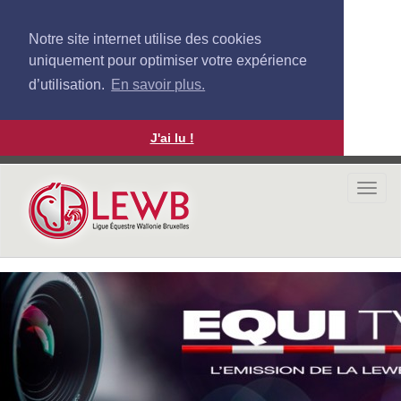
Notre site internet utilise des cookies
uniquement pour optimiser votre expérience
d’utilisation.
En savoir plus.
J'ai lu !
Aller
au
Togg
contenu
navi
principal