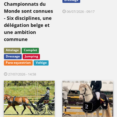
Dressage
Championnats du
Monde sont connues
06/07/2026 - 09:17
- Six disciplines, une
délégation belge et
une ambition
commune
Attelage
Complet
Dressage
Jumping
Para-equestrian
Voltige
27/07/2026 - 14:58