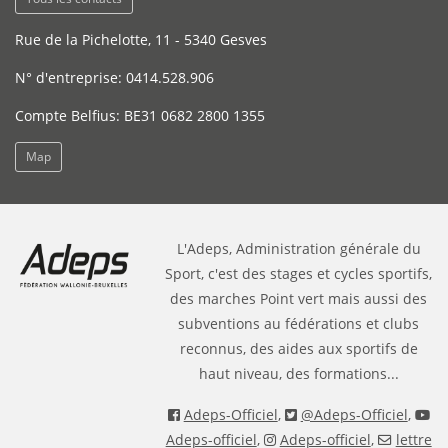
Rue de la Pichelotte, 11 - 5340 Gesves
N° d'entreprise: 0414.528.906
Compte Belfius: BE31 0682 2800 1355
Map
L'Adeps, Administration générale du
Sport, c'est des stages et cycles sportifs,
des marches Point vert mais aussi des
subventions au fédérations et clubs
reconnus, des aides aux sportifs de
haut niveau, des formations...
Adeps-Officiel
,
@Adeps-Officiel
,
Adeps-officiel
,
Adeps-officiel
,
lettre