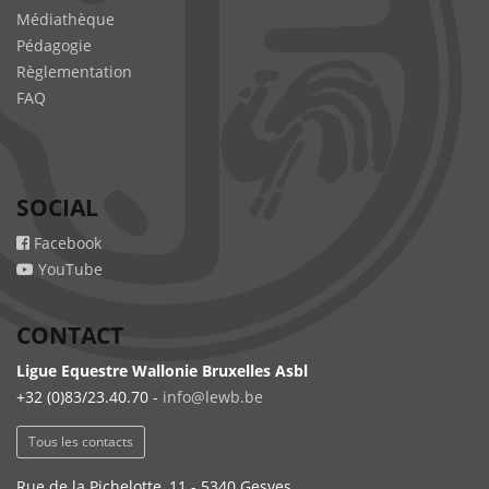
Médiathèque
Pédagogie
Règlementation
FAQ
SOCIAL
Facebook
YouTube
CONTACT
Ligue Equestre Wallonie Bruxelles Asbl
+32 (0)83/23.40.70 -
info@lewb.be
Tous les contacts
Rue de la Pichelotte, 11 - 5340 Gesves