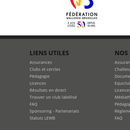
LIENS UTILES
NOS 
Assurances
Assura
Clubs et cercles
Challen
Pédagogie
Docume
Licences
Equiclu
Résultats en direct
Licence
Trouver un club labélisé
Médiat
FAQ
Pédago
Sponsoring - Partenariats
Règleme
Statuts LEWB
FAQ