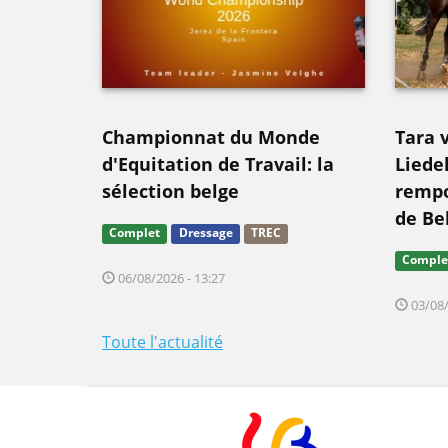
Championnat du Monde
Tara 
d'Equitation de Travail: la
Liede
sélection belge
rempo
de Be
Complet
Dressage
TREC
Comple
06/08/2026 - 13:27
03/08/
Toute l'actualité