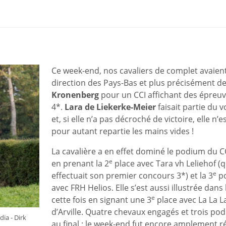
Ce week-end, nos cavaliers de complet avaient
direction des Pays-Bas et plus précisément d
Kronenberg
pour un CCI affichant des épreuv
4*.
Lara de Liekerke-Meier
faisait partie du 
et, si elle n’a pas décroché de victoire, elle n’e
pour autant repartie les mains vides !
La cavalière a en effet dominé le podium du C
e
en prenant la 2
place avec Tara vh Leliehof (q
e
effectuait son premier concours 3*) et la 3
po
avec FRH Helios. Elle s’est aussi illustrée dans 
e
cette fois en signant une 3
place avec La La 
d’Arville. Quatre chevaux engagés et trois po
ia - Dirk
au final : le week-end fut encore amplement r