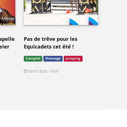
apelle
Pas de trêve pour les
eier
Equicadets cet été !
Complet
Dressage
Jumping
30/07/2026 - 19:47