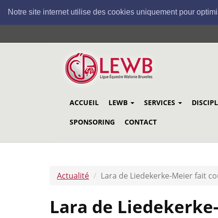
Notre site internet utilise des cookies uniquement pour optimi
Aller
au
contenu
principal
ACCUEIL
LEWB
SERVICES
DISCIP
SPONSORING
CONTACT
Actualité
Lara de Liedekerke-Meier fait c
Lara de Liedekerke-