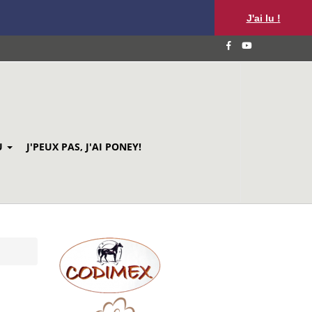
J'ai lu !
U
J'PEUX PAS, J'AI PONEY!