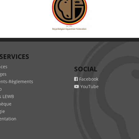
SERVICES
nces
SOCIAL
ges
Facebook
nts-Règlements
YouTube
b
s LEWB
hèque
gie
ntation