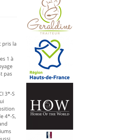
 pris la
e
es 1 à
voyage
st pas
CI 3*-S
ui
sition
le 4*-S,
Land
diums
éussi