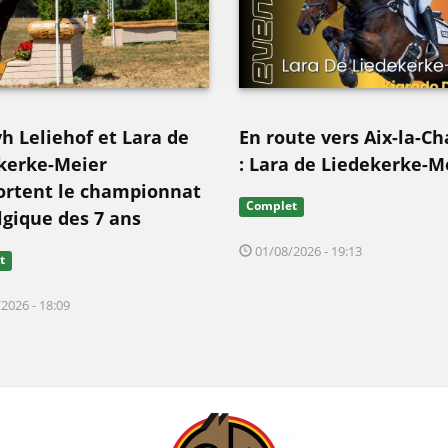
vh Leliehof et Lara de
En route vers Aix-la-Ch
kerke-Meier
: Lara de Liedekerke-M
rtent le championnat
Complet
lgique des 7 ans
01/08/2026 - 19:13
t
2026 - 18:09