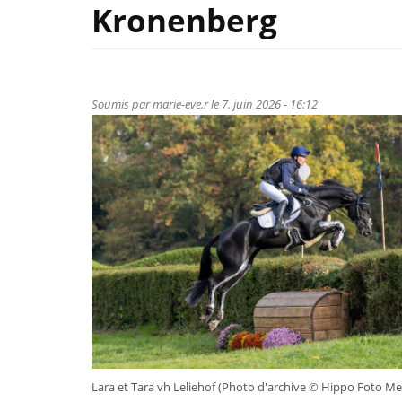
Kronenberg
Soumis par
marie-eve.r
le 7. juin 2026 - 16:12
Lara et Tara vh Leliehof (Photo d'archive © Hippo Foto Med