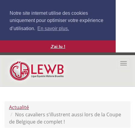
Notre site internet utilise des cookies
uniquement pour optimiser votre expérience
d’utilisation.
En savoir plus.
J'ai lu !
Aller
au
Togg
contenu
navi
principal
Actualité
Nos cavaliers s’illustrent aussi lors de la Coupe
de Belgique de complet !