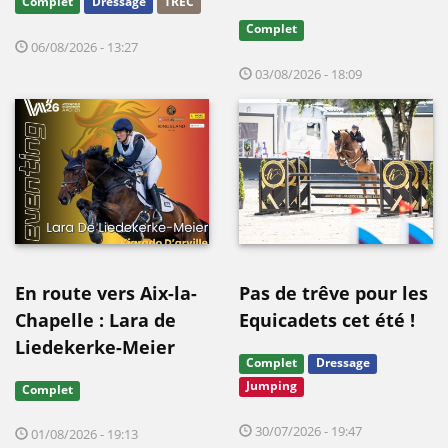
Complet
Dressage
TREC
Complet
06/08/2026 - 13:27
03/08/2026 - 18:09
En route vers Aix-la-
Pas de trêve pour les
Chapelle : Lara de
Equicadets cet été !
Liedekerke-Meier
Complet
Dressage
Jumping
Complet
30/07/2026 - 19:47
01/08/2026 - 19:13