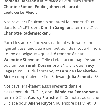
Romane Depreay
à la 7
place devant dans l’ordre
Charline Simon, Emilie Johnen et Lara de
Liedekerke-Meier.
Nos cavaliers Equicadets ont aussi fait parler d’eux
e
dans le CNCP1, dont
Dimitri Sanglier
a terminé 2
et
e
Charlotte Radermecker
3
.
Parmi les autres épreuves nationales du week-end
figurait aussi une autre compétition de niveau 4 – hors
Coupe de Belgique – qui a été remportée par
Valentine Steeman
. Celle-ci était accompagnée sur le
e
podium par
Sarah Dessambre
, 3
, alors que
Tracy
e
Lega
(aussi 10
de l’épreuve) et
Lara de Liedekerke-
e
Meier
complétaient le Top 5 devant
Julia Schmitz
, 6
.
Nos cavaliers étaient aussi présents dans le
classement du CNC 1*, dont
Bénédicte Rensonnet
a
e
e
terminé 2
et
Audrey Franche
4
. On notait aussi une
e
e
e
8
place pour
Aliene Ruyter
, ou encore des 9
et 10