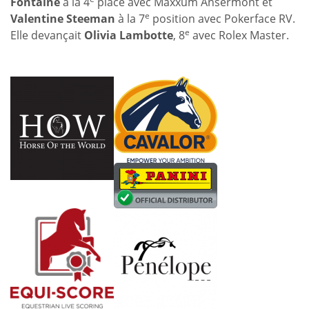
Fontaine
à la 4
place avec Maxxum Ansermont et
e
Valentine Steeman
à la 7
position avec Pokerface RV.
e
Elle devançait
Olivia Lambotte
, 8
avec Rolex Master.