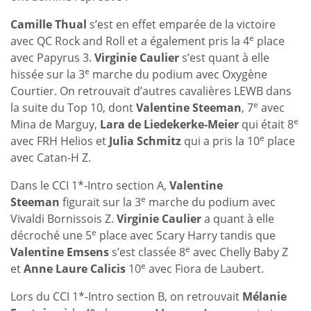
Camille Thual
s’est en effet emparée de la victoire
e
avec QC Rock and Roll et a également pris la 4
place
avec Papyrus 3.
Virginie Caulier
s’est quant à elle
e
hissée sur la 3
marche du podium avec Oxygène
Courtier. On retrouvait d’autres cavalières LEWB dans
e
la suite du Top 10, dont
Valentine Steeman
, 7
avec
e
Mina de Marguy,
Lara de Liedekerke-Meier
qui était 8
e
avec FRH Helios et
Julia Schmitz
qui a pris la 10
place
avec Catan-H Z.
Dans le CCI 1*-Intro section A,
Valentine
e
Steeman
figurait sur la 3
marche du podium avec
Vivaldi Bornissois Z.
Virginie Caulier
a quant à elle
e
décroché une 5
place avec Scary Harry tandis que
e
Valentine Emsens
s’est classée 8
avec Chelly Baby Z
e
et
Anne Laure Calicis
10
avec Fiora de Laubert.
Lors du CCI 1*-Intro section B, on retrouvait
Mélanie
e