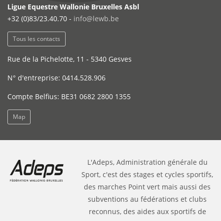
Ligue Equestre Wallonie Bruxelles Asbl
+32 (0)83/23.40.70 -
info@lewb.be
Tous les contacts
Rue de la Pichelotte, 11 - 5340 Gesves
N° d'entreprise: 0414.528.906
Compte Belfius: BE31 0682 2800 1355
Map
L'Adeps, Administration générale du
Sport, c'est des stages et cycles sportifs,
des marches Point vert mais aussi des
subventions au fédérations et clubs
reconnus, des aides aux sportifs de