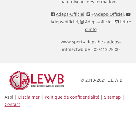
haut niveau, des formations...
Adeps-Officiel
,
@Adeps-Officiel
,
Adeps-officiel
,
Adeps-officiel
,
lettre
d'info
www.sport-adeps.be
- adeps-
info@cfwb.be - 02/413.25.00
© 2013-2021 L.E.W.B.
Asbl |
Disclaimer
|
Politique de confidentialité
|
Sitemap
|
Contact