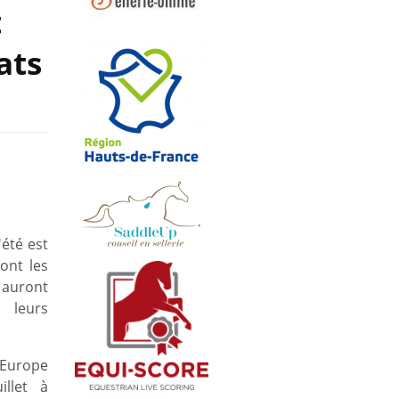
t
ats
'été est
ont les
 auront
 leurs
'Europe
llet à