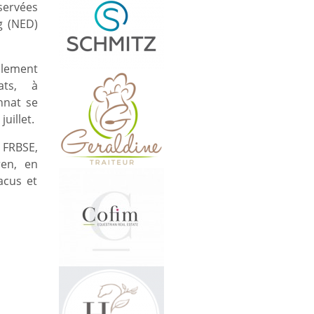
servées
g (NED)
alement
ats, à
nnat se
uillet.
a FRBSE,
en, en
acus et