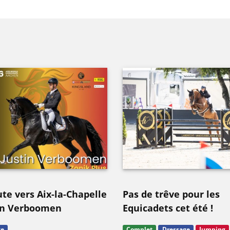
ute vers Aix-la-Chapelle
Pas de trêve pour les
tin Verboomen
Equicadets cet été !
ge
Complet
Dressage
Jumping