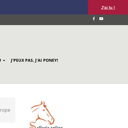
J'ai lu !
U
J'PEUX PAS, J'AI PONEY!
urope