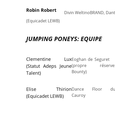
Robin Robert
Divin Weltino
BRAND, Dante
(Equicadet LEWB)
JUMPING PONEYS: EQUIPE
Clementine Lux
Eoghan de Segure
(propre réserve
(Statut Adeps Jeune
Bounty)
Talent)
Elise Thirion
Dance Floor d
Cauroy
(Equicadet LEWB)