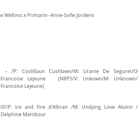
 Weltino x Primarin- Anne-Sofie Jordens
t
– /P: Coolillaun Cushlawn/M: Uranie De Seguret/O
:
Francoise Lejeune (NRPS/V: Unkown/M: Unknown/
Francoise Lejeune)
u
SF/P: Ice and Fire d’Albran /M: Undying Love Aluinn 
Delphine Mambour