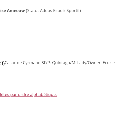
uise Ameeuw
(Statut Adeps Espoir Sportif)
Callac de Cyrmanol
SF/P: Quintago/M: Lady/Owner: Ecuri
if)
plètes par ordre alphabétique.