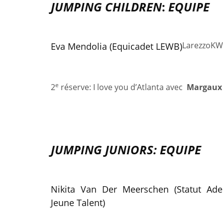
J
UMPING CHILDREN
:
EQUIPE
Larezzo
KWP
Eva Mendolia (Equicadet LEWB)
e
2
réserve: I love you d’Atlanta avec
Margaux 
JUMPING JUNIORS: EQUIPE
Nikita Van Der Meerschen (Statut Ade
Jeune Talent)