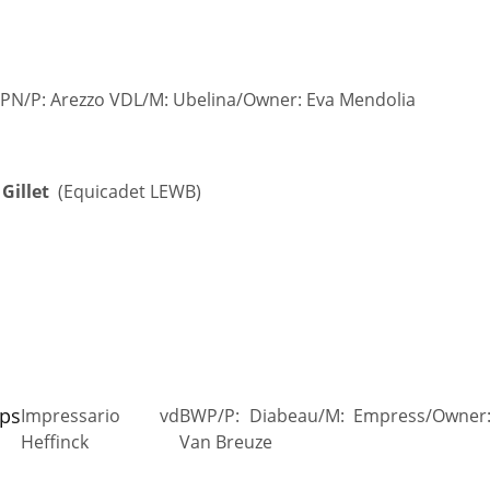
N/P: Arezzo VDL/M: Ubelina/Owner: Eva Mendolia
Gillet
(Equicadet LEWB)
ps
Impressario vd
BWP/P: Diabeau/M: Empress/Owner:
Heffinck
Van Breuze