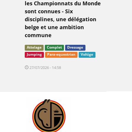
les Championnats du Monde
sont connues - Six
disciplines, une délégation
belge et une ambition
commune
Attelage
Complet
Dressage
Jumping
Para-equestrian
Voltige
27/07/2026 - 14:58