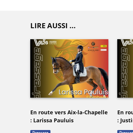
LIRE AUSSI ...
En route vers Aix-la-Chapelle
En ro
: Larissa Pauluis
: Jus
Dressage
Dressa