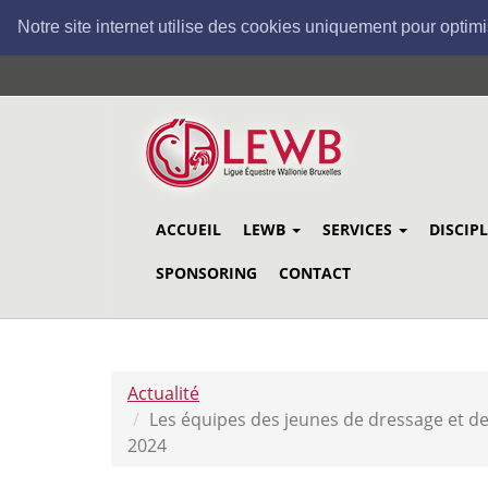
Notre site internet utilise des cookies uniquement pour optimi
Aller
au
contenu
principal
ACCUEIL
LEWB
SERVICES
DISCIP
SPONSORING
CONTACT
Actualité
Les équipes des jeunes de dressage et d
2024