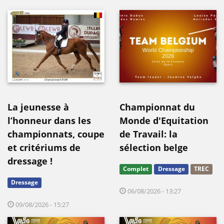
La jeunesse à
Championnat du
l’honneur dans les
Monde d'Equitation
championnats, coupe
de Travail: la
et critériums de
sélection belge
dressage !
Complet
Dressage
TREC
Dressage
06/08/2026 - 13:27
09/08/2026 - 15:27