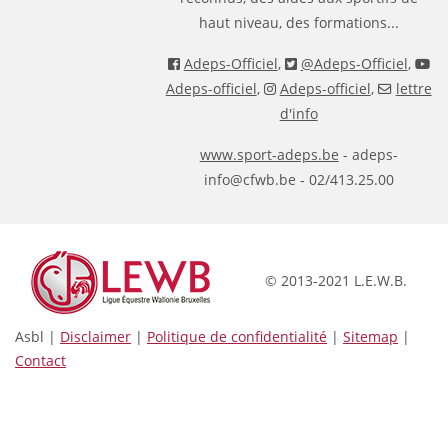
haut niveau, des formations...
Adeps-Officiel
,
@Adeps-Officiel
,
Adeps-officiel
,
Adeps-officiel
,
lettre
d'info
www.sport-adeps.be
- adeps-
info@cfwb.be - 02/413.25.00
© 2013-2021 L.E.W.B.
Asbl |
Disclaimer
|
Politique de confidentialité
|
Sitemap
|
Contact