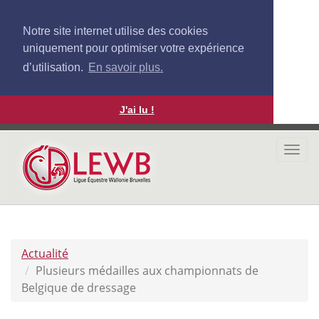
Notre site internet utilise des cookies
uniquement pour optimiser votre expérience
d’utilisation.
En savoir plus.
J'ai lu !
Aller
au
Togg
contenu
navi
principal
Actualité
Plusieurs médailles aux championnats de
Belgique de dressage