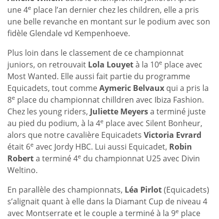
e
une 4
place l’an dernier chez les children, elle a pris
une belle revanche en montant sur le podium avec son
fidèle Glendale vd Kempenhoeve.
Plus loin dans le classement de ce championnat
e
juniors, on retrouvait
Lola Louyet
à la 10
place avec
Most Wanted. Elle aussi fait partie du programme
Equicadets, tout comme
Aymeric Belvaux
qui a pris la
e
8
place du championnat chilldren avec Ibiza Fashion.
Chez les young riders,
Juliette Meyers
a terminé juste
e
au pied du podium, à la 4
place avec Silent Bonheur,
alors que notre cavalière Equicadets
Victoria Evrard
e
était 6
avec Jordy HBC. Lui aussi Equicadet,
Robin
e
Robert
a terminé 4
du championnat U25 avec Divin
Weltino.
En parallèle des championnats,
Léa Pirlot
(Equicadets)
s’alignait quant à elle dans la Diamant Cup de niveau 4
e
avec Montserrate et le couple a terminé à la 9
place