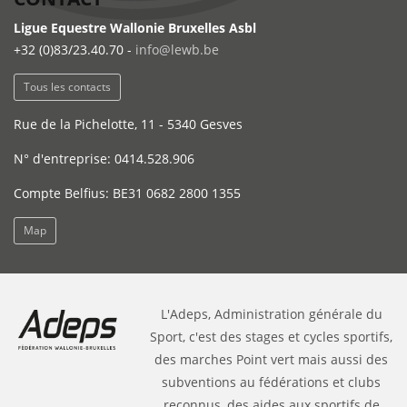
Ligue Equestre Wallonie Bruxelles Asbl
+32 (0)83/23.40.70 -
info@lewb.be
Tous les contacts
Rue de la Pichelotte, 11 - 5340 Gesves
N° d'entreprise: 0414.528.906
Compte Belfius: BE31 0682 2800 1355
Map
L'Adeps, Administration générale du
Sport, c'est des stages et cycles sportifs,
des marches Point vert mais aussi des
subventions au fédérations et clubs
reconnus, des aides aux sportifs de