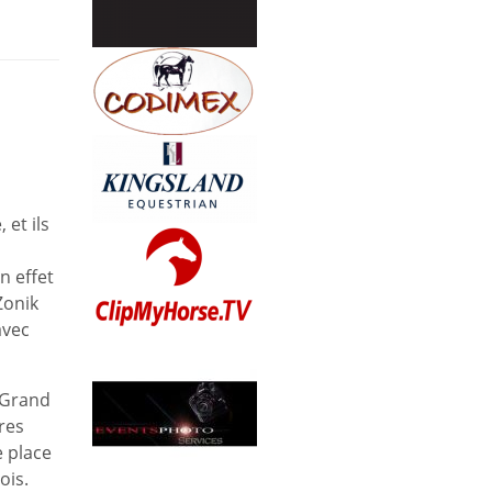
 et ils
n effet
Zonik
avec
e Grand
ires
 place
ois.