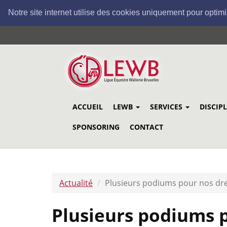
Notre site internet utilise des cookies uniquement pour optimi
Aller
au
contenu
principal
ACCUEIL
LEWB
SERVICES
DISCIP
SPONSORING
CONTACT
Actualité
Plusieurs podiums pour nos dre
Plusieurs podiums 