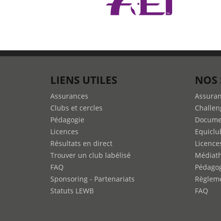
LIENS UTILES
NOS 
Assurances
Assura
Clubs et cercles
Challen
Pédagogie
Docume
Licences
Equiclu
Résultats en direct
Licence
Trouver un club labélisé
Médiat
FAQ
Pédago
Sponsoring - Partenariats
Règleme
Statuts LEWB
FAQ