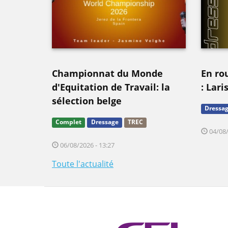
Championnat du Monde
En ro
d'Equitation de Travail: la
: Lari
sélection belge
Dressa
Complet
Dressage
TREC
04/08/
06/08/2026 - 13:27
Toute l'actualité