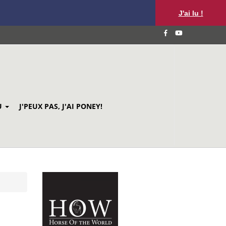
J'ai lu !
U
J'PEUX PAS, J'AI PONEY!