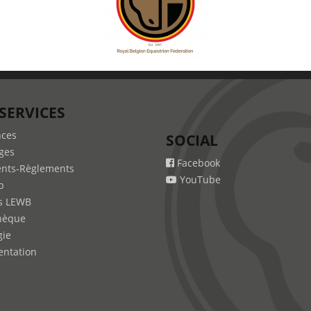
SERVICES
nces
SOCIAL
ges
Facebook
nts-Règlements
YouTube
b
s LEWB
hèque
gie
ntation