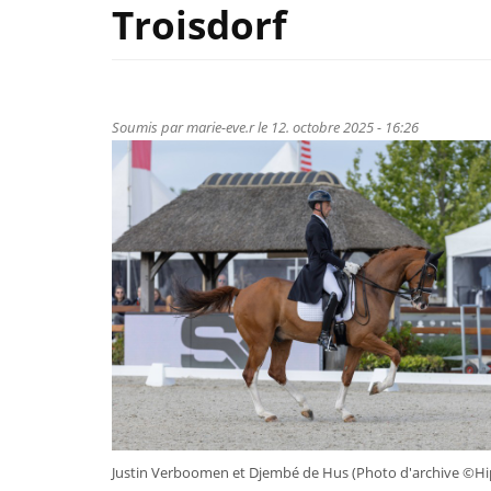
Troisdorf
Soumis par
marie-eve.r
le 12. octobre 2025 - 16:26
Justin Verboomen et Djembé de Hus (Photo d'archive ©Hi