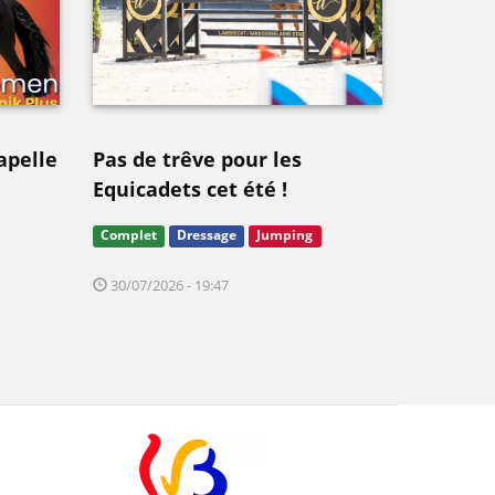
apelle
Pas de trêve pour les
Equicadets cet été !
Complet
Dressage
Jumping
30/07/2026 - 19:47