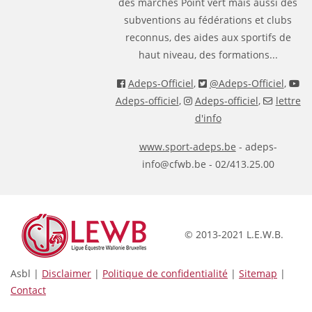
des marches Point vert mais aussi des
subventions au fédérations et clubs
reconnus, des aides aux sportifs de
haut niveau, des formations...
Adeps-Officiel
,
@Adeps-Officiel
,
Adeps-officiel
,
Adeps-officiel
,
lettre
d'info
www.sport-adeps.be
- adeps-
info@cfwb.be - 02/413.25.00
© 2013-2021 L.E.W.B.
Asbl |
Disclaimer
|
Politique de confidentialité
|
Sitemap
|
Contact