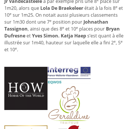
Jr Vandecasteele
a par exemple pris une 8
place sur
e
1m20, alors que
Lola De Braekeleer
était à la fois 8
et
e
10
sur 1m25. On notait aussi plusieurs classements
e
sur 1m30 dont une 7
position pour
Johnathan
e
e
Tassignon
, ainsi que des 8
et 10
places pour
Bryan
Dufresne
et
Yves Simon. Katja Haep
s’est quant à elle
e
e
illustrée sur 1m40, hauteur sur laquelle elle a fini 2
, 5
e
et 10
.