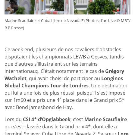
Marine Scauflaire et Cuba Libre de Nevada Z (Photos d'archive © MRT/
R B Presse)
Ce week-end, plusieurs de nos cavaliers d’obstacles
disputaient les championnats LEWB à Gesves, tandis
que d’autres s’illustraient sur les terrains
internationaux. C’était notamment le cas de
Grégory
Wathelet
, qui avait choisi de participer au
Longines
Global Champions Tour de Londres
. Une destination
qui lui a une fois de plus réussi, puisqu’il s’est imposé
e
sur 1m60 et a pris une 4
place dans le Grand prix 5*
avec Bond Jamesbond de Hay.
Lors du
CSI 4* d’Opglabbeek
, c’est
Marine Scauflaire
qui s’est classée dans le Grand prix 4*, dont elle a
terminé 9e avec Cuba Libre de Nevada Z. Sa sœur
Lore