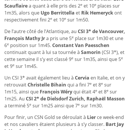
e
e
Scauflaire
a quant à elle pris des 2
et 10
places sur
1m35, alors que
Ugo Berrittella
et
Rik Hemeryck
ont
e
e
respectivement fini 2
et 10
sur 1m50.
De l’autre côté de l’Atlantique, au
CSI 3* de Vancouver,
e
François Mathy Jr
a pris une 5
place sur 1m30 et une
e
6
position sur 1m45.
Constant Van Paesschen
continuait quant à lui sa tournée à
Samorin
(CSI 3*), et
e
e
cette semaine il s’y est classé 9
sur 1m35, ainsi que 5
e
et 9
sur 1m45.
Un CSI 3* avait également lieu à
Cervia
en Italie, et on y
e
e
retrouvait
Christelle Bihain
qui a fini 7
et 8
sur
e
e
1m15, ainsi que
François Wéry
qui était 4
et 8
sur
1m25. Au
CSI 2* de Dielsdorf Zurich, Raphaël Masson
e
e
a terminé 5
sur 1m25 ainsi que 7
sur 1m30.
Pour finir, un CSN Gold se déroulait à
Lier
ce week-end
et nos cavaliers étaient plusieurs à s’y classer.
Bart Jay
e