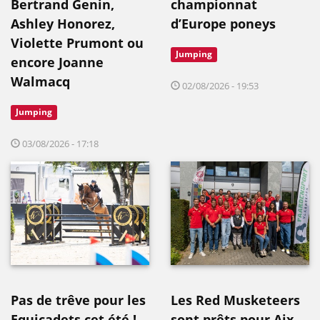
Bertrand Genin,
championnat
Ashley Honorez,
d’Europe poneys
Violette Prumont ou
Jumping
encore Joanne
Walmacq
02/08/2026 - 19:53
Jumping
03/08/2026 - 17:18
Pas de trêve pour les
Les Red Musketeers
Equicadets cet été !
sont prêts pour Aix-