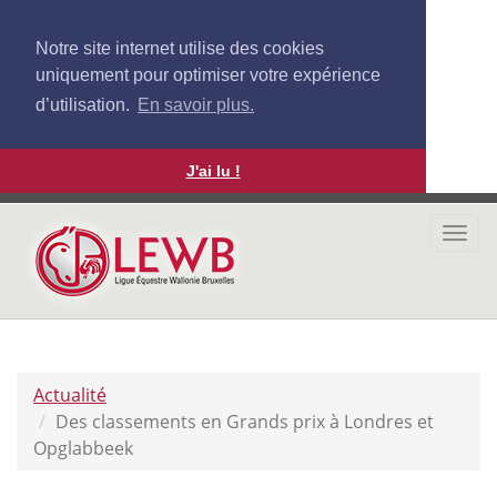
Notre site internet utilise des cookies
uniquement pour optimiser votre expérience
d’utilisation.
En savoir plus.
J'ai lu !
Aller
au
Togg
contenu
navi
principal
Actualité
Des classements en Grands prix à Londres et
Opglabbeek