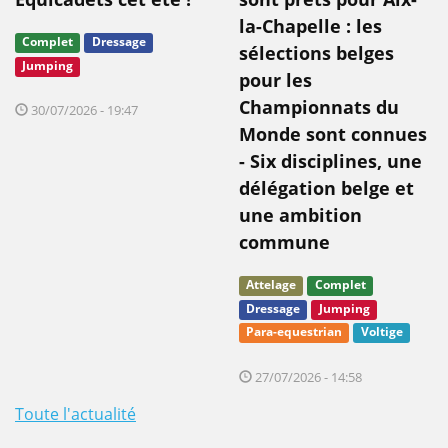
la-Chapelle : les
Complet
Dressage
sélections belges
Jumping
pour les
Championnats du
30/07/2026 - 19:47
Monde sont connues
- Six disciplines, une
délégation belge et
une ambition
commune
Attelage
Complet
Dressage
Jumping
Para-equestrian
Voltige
27/07/2026 - 14:58
Toute l'actualité