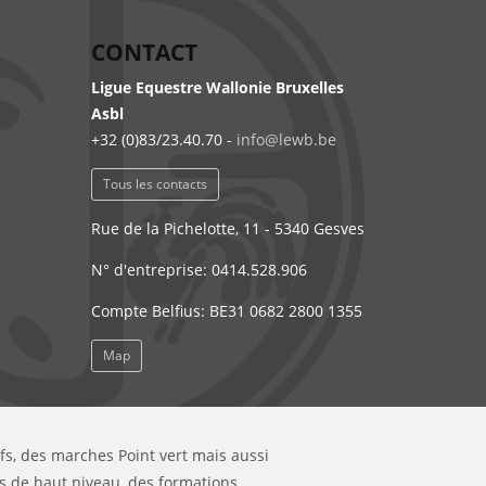
CONTACT
Ligue Equestre Wallonie Bruxelles
Asbl
+32 (0)83/23.40.70 -
info@lewb.be
Tous les contacts
Rue de la Pichelotte, 11 - 5340 Gesves
N° d'entreprise: 0414.528.906
Compte Belfius: BE31 0682 2800 1355
Map
ifs, des marches Point vert mais aussi
s de haut niveau, des formations...