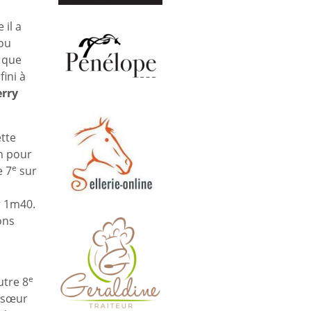
 il a
ou
 que
fini à
erry
tte
n pour
e
e 7
sur
r 1m40.
ons
e
utre 8
 sœur