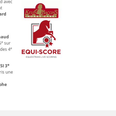
nd avec
nt
ard
naud
e
5
sur
e
 des 4
SI 3*
ris une
phe