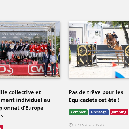
le collective et
Pas de trêve pour les
ement individuel au
Equicadets cet été !
ionnat d’Europe
Complet
Dressage
Jumping
s
30/07/2026 - 19:47
g