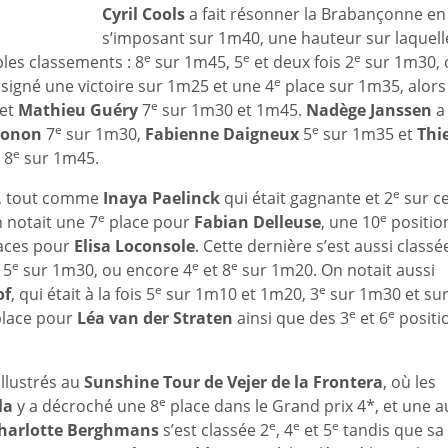
Cyril Cools
a fait résonner la Brabançonne en
s’imposant sur 1m40, une hauteur sur laquelle
e
e
e
ples classements : 8
sur 1m45, 5
et deux fois 2
sur 1m30, 
e
signé une victoire sur 1m25 et une 4
place sur 1m35, alors
e
 et
Mathieu Guéry
7
sur 1m30 et 1m45.
Nadège Janssen
a 
e
e
honon
7
sur 1m30,
Fabienne Daigneux
5
sur 1m35 et
Thi
e
 8
sur 1m45.
e
0, tout comme
Inaya Paelinck
qui était gagnante et 2
sur ce
e
e
 notait une 7
place pour
Fabian Delleuse
, une 10
positio
aces pour
Elisa Loconsole
. Cette dernière s’est aussi classé
e
e
e
 5
sur 1m30, ou encore 4
et 8
sur 1m20. On notait aussi
e
e
of
, qui était à la fois 5
sur 1m10 et 1m20, 3
sur 1m30 et su
e
e
lace pour
Léa van der Straten
ainsi que des 3
et 6
positi
illustrés au
Sunshine Tour de Vejer de la Frontera
, où les
e
la
y a décroché une 8
place dans le Grand prix 4*, et une a
e
e
e
harlotte Berghmans
s’est classée 2
, 4
et 5
tandis que sa