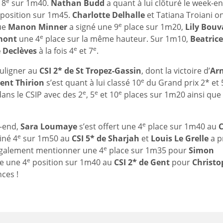
e
 8
sur 1m40.
Nathan Budd
a quant à lui clôturé le week-e
position sur 1m45.
Charlotte Delhalle
et Tatiana Troiani o
e
ue
Manon Minner
a signé une 9
place sur 1m20,
Lily Bouv
e
mont
une 4
place sur la même hauteur. Sur 1m10,
Beatrice
e
e
 Declèves
à la fois 4
et 7
.
uligner au
CSI 2* de St Tropez-Gassin
, dont la victoire d’
Ar
e
ent Thirion
s’est quant à lui classé 10
du Grand prix 2* et 
e
e
e
 dans le CSIP avec des 2
, 5
et 10
places sur 1m20 ainsi que
e
k-end,
Sara Loumaye
s’est offert une 4
place sur 1m40 au
C
e
iné 4
sur 1m50 au
CSI 5* de Sharjah
et
Louis Le Grelle
a p
e
également mentionner une 4
place sur 1m35 pour
Simon
e
re une 4
position sur 1m40 au
CSI 2* de Gent
pour
Christo
ces !