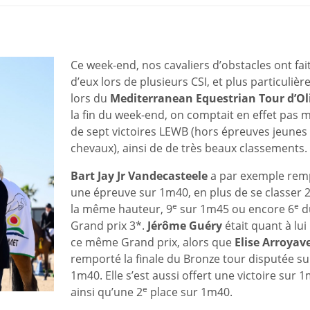
Ce week-end, nos cavaliers d’obstacles ont fai
d’eux lors de plusieurs CSI, et plus particuliè
lors du
Mediterranean Equestrian Tour d’Ol
la fin du week-end, on comptait en effet pas 
de sept victoires LEWB (hors épreuves jeunes
chevaux), ainsi de de très beaux classements.
Bart Jay Jr Vandecasteele
a par exemple rem
une épreuve sur 1m40, en plus de se classer 
e
e
la même hauteur, 9
sur 1m45 ou encore 6
d
Grand prix 3*.
Jérôme Guéry
était quant à lui
ce même Grand prix, alors que
Elise Arroyav
remporté la finale du Bronze tour disputée su
1m40. Elle s’est aussi offert une victoire sur 
e
ainsi qu’une 2
place sur 1m40.