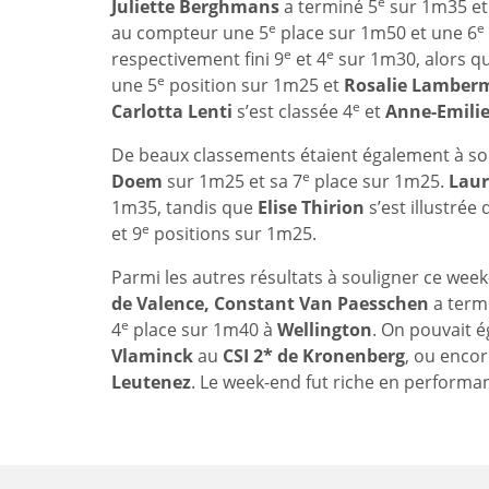
e
Juliette Berghmans
a terminé 5
sur 1m35 et
e
e
au compteur une 5
place sur 1m50 et une 6
e
e
respectivement fini 9
et 4
sur 1m30, alors q
e
une 5
position sur 1m25 et
Rosalie Lamber
e
Carlotta Lenti
s’est classée 4
et
Anne-Emilie
De beaux classements étaient également à so
e
Doem
sur 1m25 et sa 7
place sur 1m25.
Laur
1m35, tandis que
Elise Thirion
s’est illustrée
e
et 9
positions sur 1m25.
Parmi les autres résultats à souligner ce wee
de Valence, Constant Van Paesschen
a term
e
4
place sur 1m40 à
Wellington
. On pouvait 
Vlaminck
au
CSI 2* de Kronenberg
, ou enco
Leutenez
. Le week-end fut riche en performan