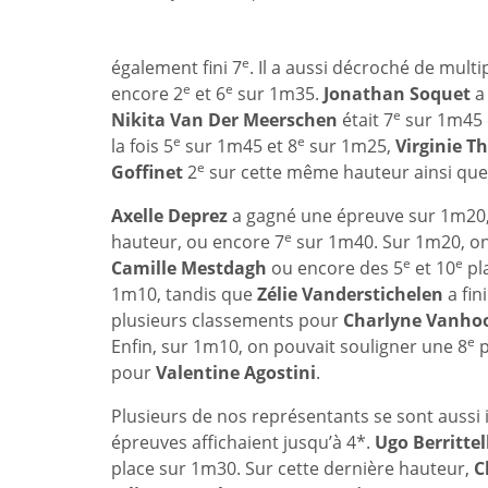
e
également fini 7
. Il a aussi décroché de multi
e
e
encore 2
et 6
sur 1m35.
Jonathan Soquet
a 
e
Nikita Van Der Meerschen
était 7
sur 1m45
e
e
la fois 5
sur 1m45 et 8
sur 1m25,
Virginie T
e
Goffinet
2
sur cette même hauteur ainsi que
Axelle Deprez
a gagné une épreuve sur 1m2
e
hauteur, ou encore 7
sur 1m40. Sur 1m20, on
e
e
Camille Mestdagh
ou encore des 5
et 10
pl
1m10, tandis que
Zélie Vanderstichelen
a fini
plusieurs classements pour
Charlyne Vanho
e
Enfin, sur 1m10, on pouvait souligner une 8
p
pour
Valentine Agostini
.
Plusieurs de nos représentants se sont aussi 
épreuves affichaient jusqu’à 4*.
Ugo Berrittel
place sur 1m30. Sur cette dernière hauteur,
C