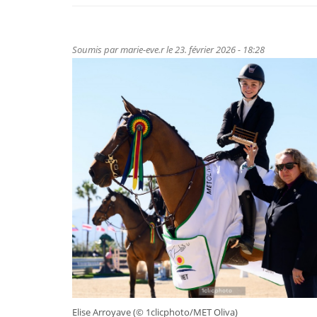
Soumis par
marie-eve.r
le 23. février 2026 - 18:28
Elise Arroyave (© 1clicphoto/MET Oliva)