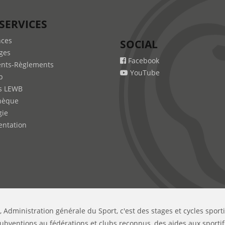
SERVICES
nces
SOCIAL
ges
Facebook
nts-Règlements
YouTube
b
s LEWB
hèque
gie
ntation
, Administration générale du Sport, c'est des stages et cycles sport
ubventions au fédérations et clubs reconnus, des aides aux sportif