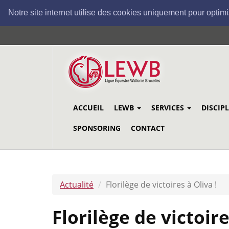
Notre site internet utilise des cookies uniquement pour optimi
Aller
au
contenu
principal
ACCUEIL
LEWB
SERVICES
DISCIP
SPONSORING
CONTACT
Actualité
Florilège de victoires à Oliva !
Florilège de victoire