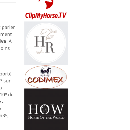
t parler
rement
iva
. A
moins
porté
e
2
sur
u
e
 10
de
e
a
r
1m35,