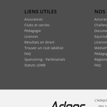
LIENS UTILES
NOS 
Assurances
Assura
Clubs et cercles
Challen
Pédagogie
Docume
Licences
Equiclu
Résultats en direct
Licence
Trouver un club labélisé
Médiat
FAQ
Pédago
Sponsoring - Partenariats
Règleme
Statuts LEWB
FAQ
L'Adeps
des s