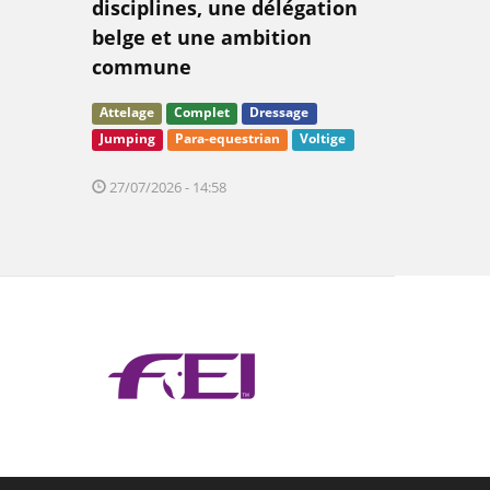
disciplines, une délégation
belge et une ambition
commune
Attelage
Complet
Dressage
Jumping
Para-equestrian
Voltige
27/07/2026 - 14:58