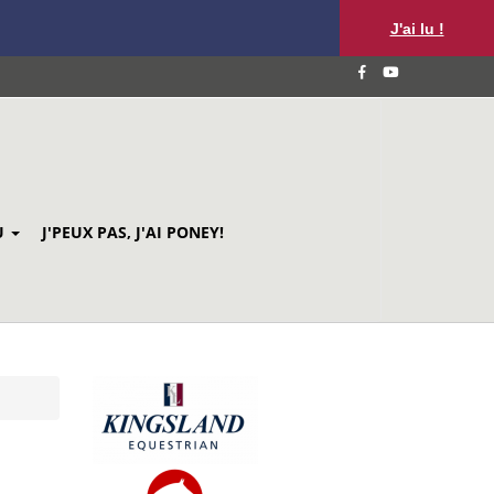
J'ai lu !
U
J'PEUX PAS, J'AI PONEY!