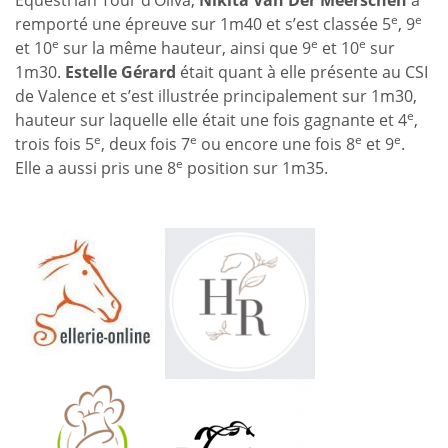
Equestrian Tour d’Oliva,
Nikita Van Der Meerschen
a
e
e
remporté une épreuve sur 1m40 et s’est classée 5
, 9
e
e
e
et 10
sur la même hauteur, ainsi que 9
et 10
sur
1m30.
Estelle Gérard
était quant à elle présente au CSI
de Valence et s’est illustrée principalement sur 1m30,
e
hauteur sur laquelle elle était une fois gagnante et 4
,
e
e
e
e
trois fois 5
, deux fois 7
ou encore une fois 8
et 9
.
e
Elle a aussi pris une 8
position sur 1m35.