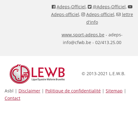
Adeps-Officiel
,
@Adeps-Officiel
,
Adeps-officiel
,
Adeps-officiel
,
lettre
d'info
www.sport-adeps.be
- adeps-
info@cfwb.be - 02/413.25.00
© 2013-2021 L.E.W.B.
Asbl |
Disclaimer
|
Politique de confidentialité
|
Sitemap
|
Contact