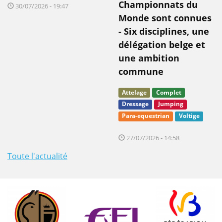
Championnats du
30/07/2026 - 19:47
Monde sont connues
- Six disciplines, une
délégation belge et
une ambition
commune
Attelage
Complet
Dressage
Jumping
Para-equestrian
Voltige
27/07/2026 - 14:58
Toute l'actualité