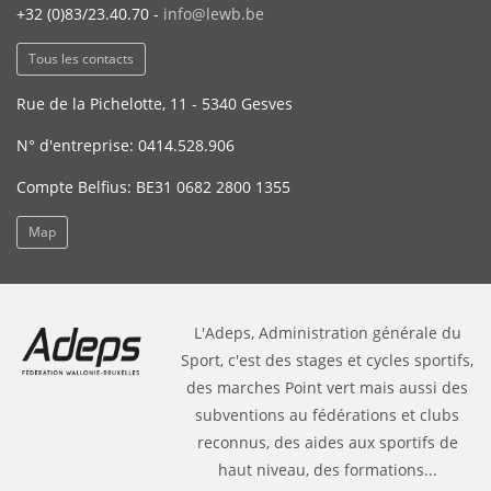
+32 (0)83/23.40.70 -
info@lewb.be
Tous les contacts
Rue de la Pichelotte, 11 - 5340 Gesves
N° d'entreprise: 0414.528.906
Compte Belfius: BE31 0682 2800 1355
Map
L'Adeps, Administration générale du
Sport, c'est des stages et cycles sportifs,
des marches Point vert mais aussi des
subventions au fédérations et clubs
reconnus, des aides aux sportifs de
haut niveau, des formations...