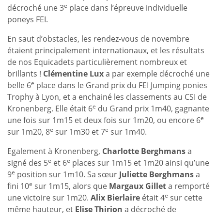
e
décroché une 3
place dans l’épreuve individuelle
poneys FEI.
En saut d’obstacles, les rendez-vous de novembre
étaient principalement internationaux, et les résultats
de nos Equicadets particulièrement nombreux et
brillants !
Clémentine Lux
a par exemple décroché une
e
belle 6
place dans le Grand prix du FEI Jumping ponies
Trophy à Lyon, et a enchainé les classements au CSI de
e
Kronenberg. Elle était 6
du Grand prix 1m40, gagnante
e
une fois sur 1m15 et deux fois sur 1m20, ou encore 6
e
e
sur 1m20, 8
sur 1m30 et 7
sur 1m40.
Egalement à Kronenberg,
Charlotte Berghmans
a
e
e
signé des 5
et 6
places sur 1m15 et 1m20 ainsi qu’une
e
9
position sur 1m10. Sa sœur
Juliette Berghmans
a
e
fini 10
sur 1m15, alors que
Margaux Gillet
a remporté
e
une victoire sur 1m20.
Alix Bierlaire
était 4
sur cette
même hauteur, et
Elise Thirion
a décroché de