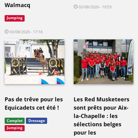
Walmacq
02/08/2026 - 19:53
Jumping
03/08/2026 - 17:18
Pas de trêve pour les
Les Red Musketeers
Equicadets cet été !
sont prêts pour Aix-
la-Chapelle : les
Complet
Dressage
sélections belges
Jumping
pour les