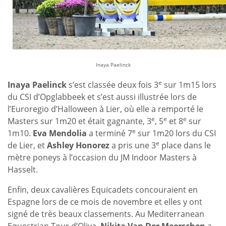
Inaya Paelinck
e
Inaya Paelinck
s’est classée deux fois 3
sur 1m15 lors
du CSI d’Opglabbeek et s’est aussi illustrée lors de
l’Euroregio d’Halloween à Lier, où elle a remporté le
e
e
e
Masters sur 1m20 et était gagnante, 3
, 5
et 8
sur
e
1m10.
Eva Mendolia
a terminé 7
sur 1m20 lors du CSI
e
de Lier, et
Ashley Honorez
a pris une 3
place dans le
mètre poneys à l’occasion du JM Indoor Masters à
Hasselt.
Enfin, deux cavalières Equicadets concouraient en
Espagne lors de ce mois de novembre et elles y ont
signé de très beaux classements. Au Mediterranean