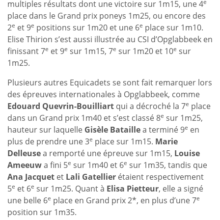
e
multiples résultats dont une victoire sur 1m15, une 4
place dans le Grand prix poneys 1m25, ou encore des
e
e
e
2
et 9
positions sur 1m20 et une 6
place sur 1m10.
Elise Thirion s’est aussi illustrée au CSI d’Opglabbeek en
e
e
e
e
finissant 7
et 9
sur 1m15, 7
sur 1m20 et 10
sur
1m25.
Plusieurs autres Equicadets se sont fait remarquer lors
des épreuves internationales à Opglabbeek, comme
e
Edouard Quevrin-Bouilliart
qui a décroché la 7
place
e
dans un Grand prix 1m40 et s’est classé 8
sur 1m25,
e
hauteur sur laquelle
Gisèle Bataille
a terminé 9
en
e
plus de prendre une 3
place sur 1m15.
Marie
Delleuse
a remporté une épreuve sur 1m15,
Louise
e
e
Ameeuw
a fini 5
sur 1m40 et 6
sur 1m35, tandis que
Ana Jacquet
et
Lali Gatellier
étaient respectivement
e
e
5
et 6
sur 1m25. Quant à
Elisa Pietteur
, elle a signé
e
e
une belle 6
place en Grand prix 2*, en plus d’une 7
position sur 1m35.