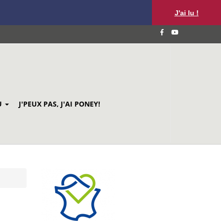
J'ai lu !
U
J'PEUX PAS, J'AI PONEY!