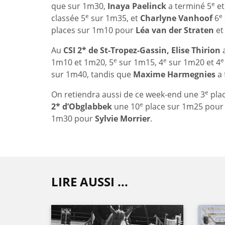
e
que sur 1m30,
Inaya Paelinck
a terminé 5
e
e
e
classée 5
sur 1m35, et
Charlyne Vanhoof
6
places sur 1m10 pour
Léa van der Straten
e
Au
CSI 2* de St-Tropez-Gassin, Elise Thirion
a
e
e
e
1m10 et 1m20, 5
sur 1m15, 4
sur 1m20 et 4
sur 1m40, tandis que
Maxime Harmegnies
a 
e
On retiendra aussi de ce week-end une 3
pla
e
2* d’Obglabbek
une 10
place sur 1m25 pou
1m30 pour
Sylvie Morrier
.
LIRE AUSSI ...