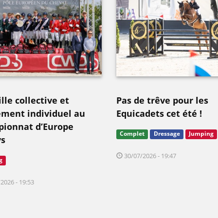
le collective et
Pas de trêve pour les
ement individuel au
Equicadets cet été !
ionnat d’Europe
Complet
Dressage
Jumping
s
30/07/2026 - 19:47
g
2026 - 19:53