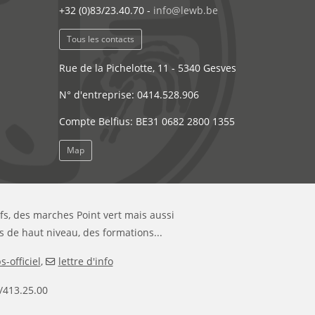
+32 (0)83/23.40.70 -
info@lewb.be
Tous les contacts
Rue de la Pichelotte, 11 - 5340 Gesves
N° d'entreprise: 0414.528.906
Compte Belfius: BE31 0682 2800 1355
Map
ifs, des marches Point vert mais aussi
s de haut niveau, des formations...
-officiel
,
lettre d'info
/413.25.00