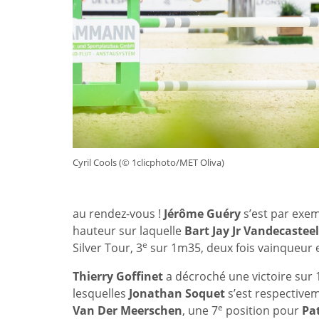
Cyril Cools (© 1clicphoto/MET Oliva)
au rendez-vous !
Jérôme Guéry
s’est par exem
hauteur sur laquelle
Bart Jay Jr Vandecastee
e
Silver Tour, 3
sur 1m35, deux fois vainqueur e
Thierry Goffinet
a décroché une victoire sur 
lesquelles
Jonathan Soquet
s’est respectivem
e
Van Der Meerschen
, une 7
position pour
Pa