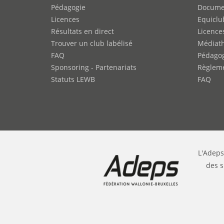
Pédagogie
Docume
Licences
Equiclu
Résultats en direct
Licence
Trouver un club labélisé
Médiat
FAQ
Pédago
Sponsoring - Partenariats
Règleme
Statuts LEWB
FAQ
L'Adeps
des s