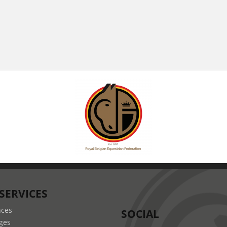
SERVICES
nces
SOCIAL
ges