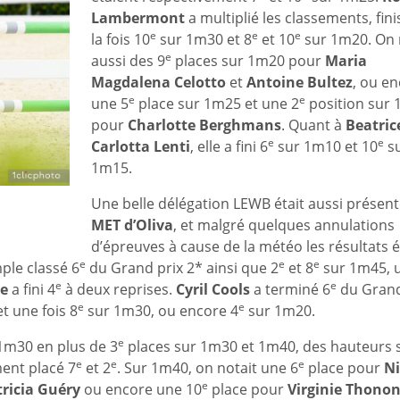
Lambermont
a multiplié les classements, fini
e
e
e
la fois 10
sur 1m30 et 8
et 10
sur 1m20. On 
e
aussi des 9
places sur 1m20 pour
Maria
Magdalena Celotto
et
Antoine Bultez
, ou e
e
e
une 5
place sur 1m25 et une 2
position sur
pour
Charlotte Berghmans
. Quant à
Beatric
e
e
Carlotta Lenti
, elle a fini 6
sur 1m10 et 10
s
1m15.
Une belle délégation LEWB était aussi présent
MET d’Oliva
, et malgré quelques annulations
d’épreuves à cause de la météo les résultats é
e
e
e
ple classé 6
du Grand prix 2* ainsi que 2
et 8
sur 1m45, 
e
e
le
a fini 4
à deux reprises.
Cyril Cools
a terminé 6
du Grand
e
e
t une fois 8
sur 1m30, ou encore 4
sur 1m20.
e
1m30 en plus de 3
places sur 1m30 et 1m40, des hauteurs 
e
e
e
ent placé 7
et 2
. Sur 1m40, on notait une 6
place pour
Ni
e
tricia Guéry
ou encore une 10
place pour
Virginie Thono