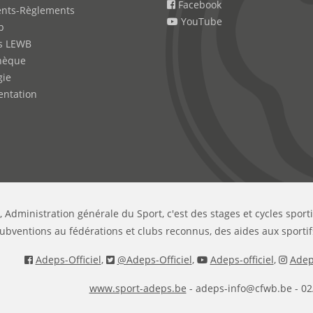
Facebook
nts-Règlements
YouTube
b
s LEWB
hèque
gie
ntation
, Administration générale du Sport, c'est des stages et cycles sport
ubventions au fédérations et clubs reconnus, des aides aux sportif
Adeps-Officiel
,
@Adeps-Officiel
,
Adeps-officiel
,
Adeps
www.sport-adeps.be
- adeps-info@cfwb.be - 02