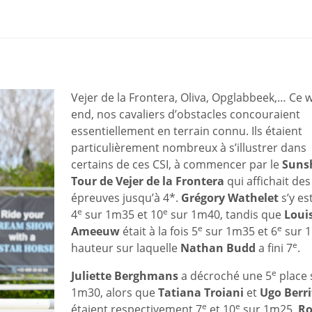
Vejer de la Frontera, Oliva, Opglabbeek,… Ce 
end, nos cavaliers d’obstacles concouraient
essentiellement en terrain connu. Ils étaient
particulièrement nombreux à s’illustrer dans
certains de ces CSI, à commencer par le
Suns
Tour de Vejer de la Frontera
qui affichait des
épreuves jusqu’à 4*.
Grégory Wathelet
s’y es
e
e
4
sur 1m35 et 10
sur 1m40, tandis que
Loui
e
e
Ameeuw
était à la fois 5
sur 1m35 et 6
sur 
e
hauteur sur laquelle
Nathan Budd
a fini 7
.
e
Juliette Berghmans
a décroché une 5
place 
1m30, alors que
Tatiana Troiani
et
Ugo Berri
e
e
étaient respectivement 7
et 10
sur 1m25.
Ro