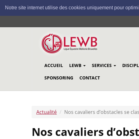
Notre site internet utilise des cookies uniquement pour optimi
Aller
au
contenu
principal
ACCUEIL
LEWB
SERVICES
DISCIP
SPONSORING
CONTACT
Actualité
Nos cavaliers d’obstacles se cl
Nos cavaliers d’obs