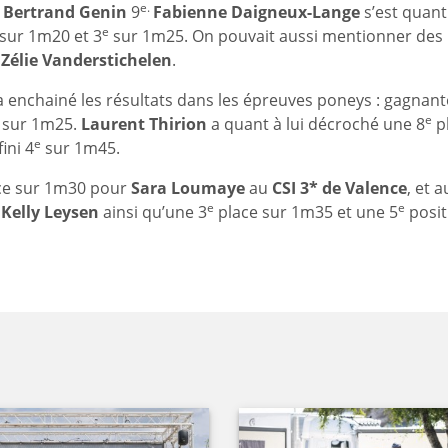
e.
t
Bertrand Genin
9
Fabienne Daigneux-Lange
s’est quant 
e
sur 1m20 et 3
sur 1m25. On pouvait aussi mentionner des
t
Zélie Vanderstichelen
.
 enchainé les résultats dans les épreuves poneys : gagnant
e
sur 1m25.
Laurent Thirion
a quant à lui décroché une 8
p
e
fini 4
sur 1m45.
ce sur 1m30 pour
Sara Loumaye
au
CSI 3* de Valence
, et 
e
e
r
Kelly Leysen
ainsi qu’une 3
place sur 1m35 et une 5
posit