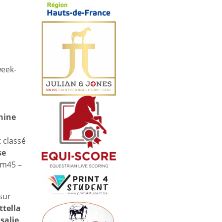
week-
hine
t classé
se
1m45 –
sur
ttella
salie