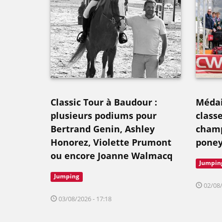
Classic Tour à Baudour :
Médail
plusieurs podiums pour
class
Bertrand Genin, Ashley
champ
Honorez, Violette Prumont
poney
ou encore Joanne Walmacq
Jumpin
Jumping
02/08/
03/08/2026 - 17:18