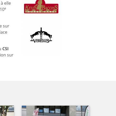
à elle
e
 10
e sur
lace
au
CSI
ion sur