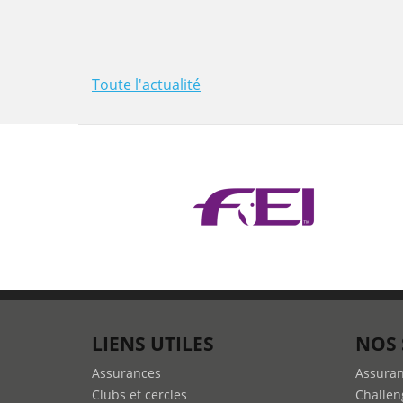
Toute l'actualité
LIENS UTILES
NOS 
Assurances
Assura
Clubs et cercles
Challen