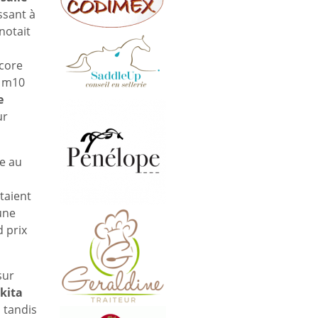
ssant à
notait
ncore
 1m10
e
ur
e au
taient
une
 prix
sur
kita
n
tandis