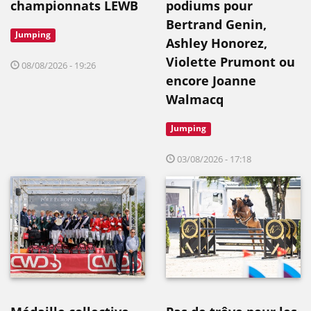
championnats LEWB
podiums pour
Bertrand Genin,
Jumping
Ashley Honorez,
Violette Prumont ou
08/08/2026 - 19:26
encore Joanne
Walmacq
Jumping
03/08/2026 - 17:18