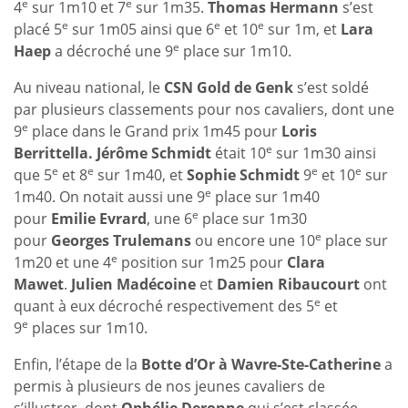
e
e
4
sur 1m10 et 7
sur 1m35.
Thomas Hermann
s’est
e
e
e
placé 5
sur 1m05 ainsi que 6
et 10
sur 1m, et
Lara
e
Haep
a décroché une 9
place sur 1m10.
Au niveau national, le
CSN Gold de Genk
s’est soldé
par plusieurs classements pour nos cavaliers, dont une
e
9
place dans le Grand prix 1m45 pour
Loris
e
Berrittella. Jérôme Schmidt
était 10
sur 1m30 ainsi
e
e
e
e
que 5
et 8
sur 1m40, et
Sophie Schmidt
9
et 10
sur
e
1m40. On notait aussi une 9
place sur 1m40
e
pour
Emilie Evrard
, une 6
place sur 1m30
e
pour
Georges Trulemans
ou encore une 10
place sur
e
1m20 et une 4
position sur 1m25 pour
Clara
Mawet
.
Julien Madécoine
et
Damien Ribaucourt
ont
e
quant à eux décroché respectivement des 5
et
e
9
places sur 1m10.
Enfin, l’étape de la
Botte d’Or à Wavre-Ste-Catherine
a
permis à plusieurs de nos jeunes cavaliers de