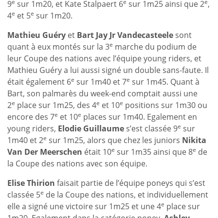
e
e
e
9
sur 1m20, et Kate Stalpaert 6
sur 1m25 ainsi que 2
,
e
e
4
et 5
sur 1m20.
Mathieu Guéry
et
Bart Jay Jr Vandecasteele
sont
e
quant à eux montés sur la 3
marche du podium de
leur Coupe des nations avec l’équipe young riders, et
Mathieu Guéry a lui aussi signé un double sans-faute. Il
e
e
était également 6
sur 1m40 et 7
sur 1m45. Quant à
Bart, son palmarès du week-end comptait aussi une
e
e
e
2
place sur 1m25, des 4
et 10
positions sur 1m30 ou
e
e
encore des 7
et 10
places sur 1m40. Egalement en
e
young riders,
Elodie Guillaume
s’est classée 9
sur
e
1m40 et 2
sur 1m25, alors que chez les juniors
Nikita
e
e
Van Der Meerschen
était 10
sur 1m35 ainsi que 8
de
la Coupe des nations avec son équipe.
Elise Thirion
faisait partie de l’équipe poneys qui s’est
e
classée 5
de la Coupe des nations, et individuellement
e
elle a signé une victoire sur 1m25 et une 4
place sur