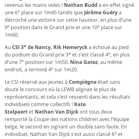
revenus les mains vides !
Nathan Budd
a en effet signé
e
une 6
place sur 1m45 tandis que
Jérôme Guéry
a
décroché une victoire sur cette hauteur, en plus d’une
e
e
9
position dans le Grand prix et une 10
place sur
1m60.
Au
CSI 3* de Nancy, Rik Hemeryck
a échoué au pied
e
du podium du Grand prix 3* et s’est classé 4
, en plus
e
d’une 7
position sur 1m50.
Nina Gatez
, au même
e
endroit, a terminé 4
sur 1m20.
Le CSI réservé aux jeunes à
Compiègne
était sans
doute le concours où la LEWB alignait le plus de
représentants, et cela s’est ressenti dans les résultats
individuels comme collectifs !
Kate
Stalpaert
et
Nathan Van Dijck
ont tous deux
remporté la Coupe des nations children avec l’équipe
belge, le second en signant un double sans faute. En
e
individuel, Nathan Van Dijck s’est aussi classé 6
et