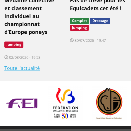
Médaille collective
Pas de trêve pour les
et classement
Equicadets cet été !
individuel au
Complet
Dressage
championnat
Jumping
d’Europe poneys
30/07/2026 - 19:47
Jumping
02/08/2026 - 19:53
Toute l'actualité