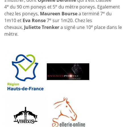
s’illustrer, dont
Ophélie Deronne
qui s’est classée
e
e
4
du 90 cm poneys et 5
du mètre poneys. Egalement
e
chez les poneys,
Maureen Bourse
a terminé 7
du
e
1m10 et
Eva Ronse
7
sur 1m20. Chez les
e
chevaux,
Juliette Trenker
a signé une 10
place dans le
mètre.