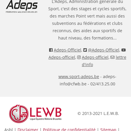
L'Adeps, Administration générale du
Sport, c'est des stages et cycles sportifs,
des marches Point vert mais aussi des
subventions au fédérations et clubs
reconnus, des aides aux sportifs de
haut niveau, des formations...
Adeps-Officiel
,
@Adeps-Officiel
,
Adeps-officiel
,
Adeps-officiel
,
lettre
d'info
www.sport-adeps.be
- adeps-
info@cfwb.be - 02/413.25.00
© 2013-2021 L.E.W.B.
Asbl |
Disclaimer
|
Politique de confidentialité
|
Sitemap
|