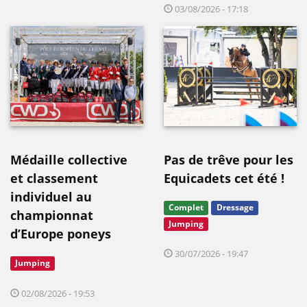
03/08/2026 - 17:18
Médaille collective
Pas de trêve pour les
et classement
Equicadets cet été !
individuel au
Complet
Dressage
championnat
Jumping
d’Europe poneys
30/07/2026 - 19:47
Jumping
02/08/2026 - 19:53