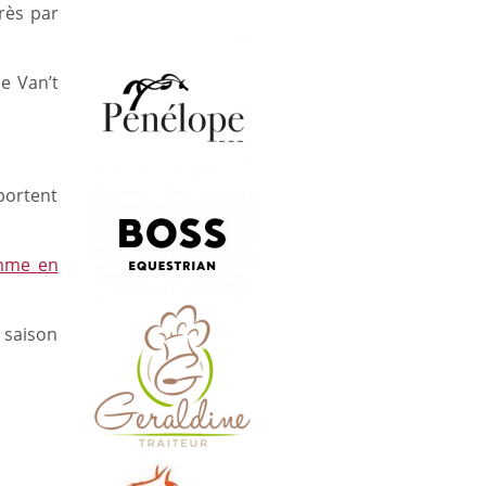
rès par
e Van’t
portent
mme en
 saison