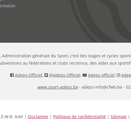
ntation
, Administration générale du Sport, c'est des stages et cycles sport
ubventions au fédérations et clubs reconnus, des aides aux sportif
Adeps-Officiel
,
@Adeps-Officiel
,
Adeps-officiel
,
Adeps
www.sport-adeps.be
- adeps-info@cfwb.be - 02
.E.W.B. Asbl |
Disclaimer
|
Politique de confidentialité
|
Sitemap