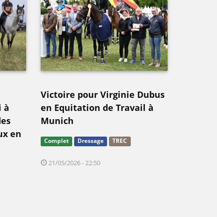
Victoire pour Virginie Dubus
i à
en Equitation de Travail à
des
Munich
ux en
Complet
Dressage
TREC
21/05/2026 - 22:50