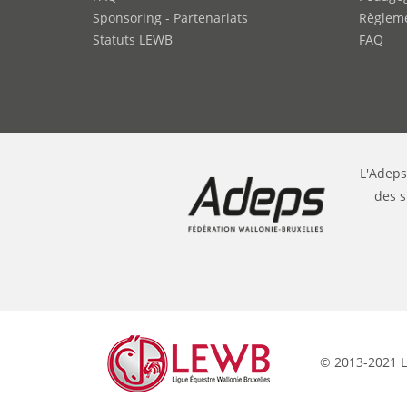
Sponsoring - Partenariats
Règleme
Statuts LEWB
FAQ
L'Adeps
des s
© 2013-2021 L