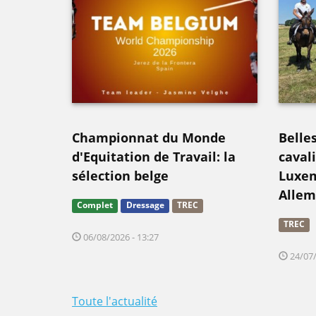
Championnat du Monde
Belle
d'Equitation de Travail: la
caval
sélection belge
Luxem
Allem
Complet
Dressage
TREC
TREC
06/08/2026 - 13:27
24/07/
Toute l'actualité