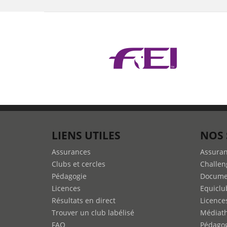
LIENS UTILES
NOS 
Assurances
Assura
Clubs et cercles
Challen
Pédagogie
Docume
Licences
Equiclu
Résultats en direct
Licence
Trouver un club labélisé
Médiat
FAQ
Pédago