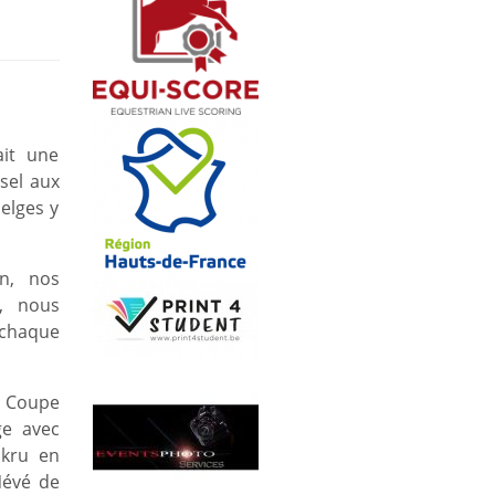
ait une
sel aux
elges y
n, nos
t, nous
 chaque
 Coupe
ge avec
ikru en
Névé de