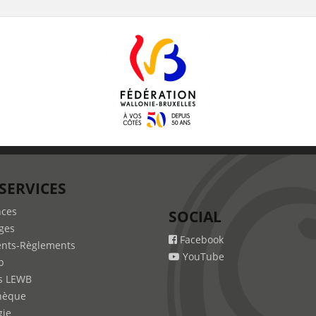
SERVICES
nces
SOCIAL
ges
Facebook
nts-Règlements
YouTube
b
s LEWB
hèque
gie