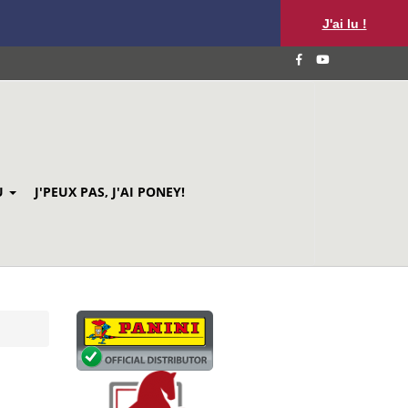
J'ai lu !
U
J'PEUX PAS, J'AI PONEY!