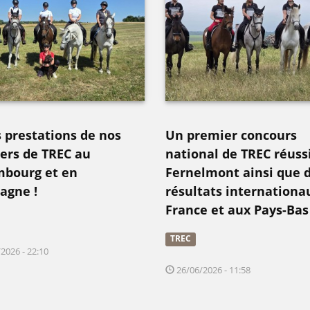
s prestations de nos
Un premier concours
iers de TREC au
national de TREC réuss
bourg et en
Fernelmont ainsi que 
agne !
résultats internationa
France et aux Pays-Bas
TREC
2026 - 22:10
26/06/2026 - 11:58