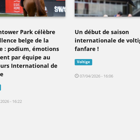
ntower Park célèbre
Un début de saison
llence belge de la
internationale de volt
ge : podium, émotions
fanfare !
gent par équipe au
Voltige
urs International de
ge
07/04/2026 - 16:06
2026 - 16:22