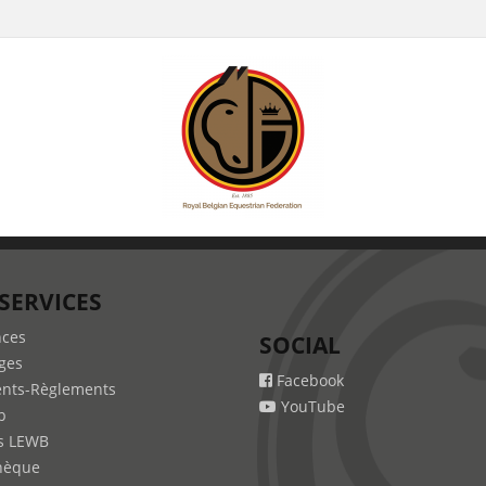
SERVICES
nces
SOCIAL
ges
Facebook
nts-Règlements
YouTube
b
s LEWB
hèque