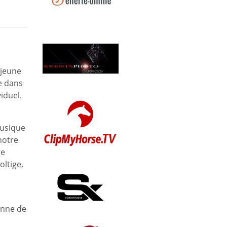
 jeune
e dans
viduel.
musique
notre
re
oltige,
enne de