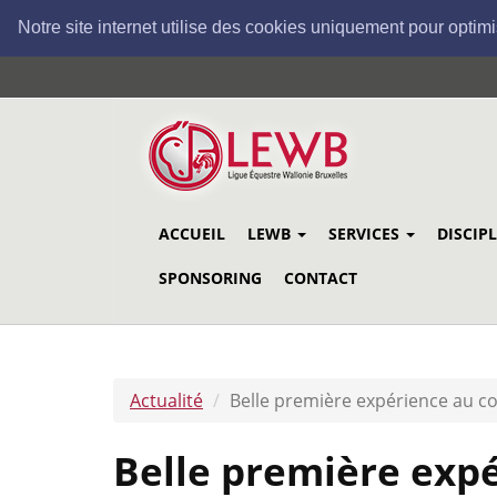
Notre site internet utilise des cookies uniquement pour optimi
Aller
au
contenu
principal
ACCUEIL
LEWB
SERVICES
DISCIP
SPONSORING
CONTACT
Actualité
Belle première expérience au c
Belle première exp