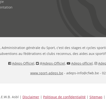
gie
ntation
, Administration générale du Sport, c'est des stages et cycles sport
ubventions au fédérations et clubs reconnus, des aides aux sportif
Adeps-Officiel
,
@Adeps-Officiel
,
Adeps-officiel
,
Adeps
www.sport-adeps.be
- adeps-info@cfwb.be - 02
.E.W.B. Asbl |
Disclaimer
|
Politique de confidentialité
|
Sitemap