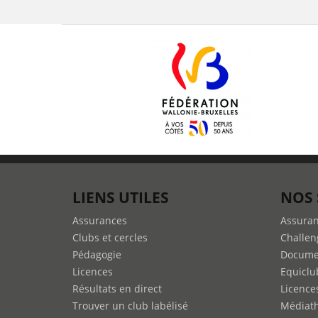
LIENS UTILES
NOS 
Assurances
Assura
Clubs et cercles
Challen
Pédagogie
Docume
Licences
Equiclu
Résultats en direct
Licence
Trouver un club labélisé
Médiat