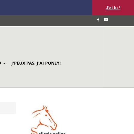
J'ai lu !
U
J'PEUX PAS, J'AI PONEY!