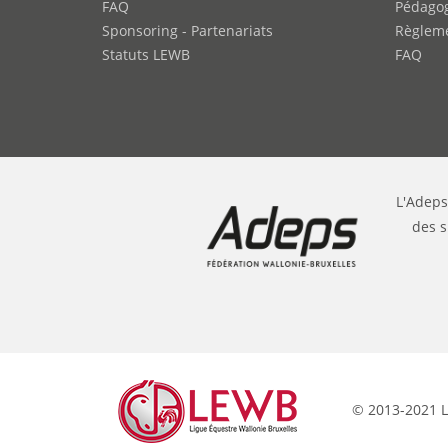
FAQ
Pédago
Sponsoring - Partenariats
Règleme
Statuts LEWB
FAQ
L'Adeps
des s
© 2013-2021 L