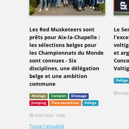
Les Red Musketeers sont
Le Se
prêts pour Aix-la-Chapelle :
l’exce
les sélections belges pour
volti
les Championnats du Monde
et ar
sont connues - Six
Conco
disciplines, une délégation
Volti
belge et une ambition
Voltige
commune
01/06/
Attelage
Complet
Dressage
Jumping
Para-equestrian
Voltige
27/07/2026 - 14:58
Toute l'actualité