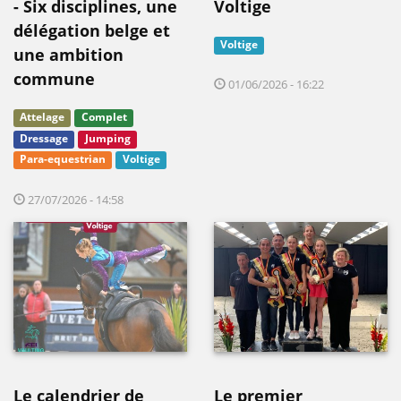
- Six disciplines, une
Voltige
délégation belge et
Voltige
une ambition
commune
01/06/2026 - 16:22
Attelage
Complet
Dressage
Jumping
Para-equestrian
Voltige
27/07/2026 - 14:58
Le calendrier de
Le premier