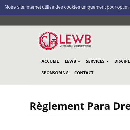
Notre site internet utilise des cookies uniquement pour optimi
Aller
au
contenu
principal
ACCUEIL
LEWB
SERVICES
DISCIP
SPONSORING
CONTACT
Règlement Para Dres