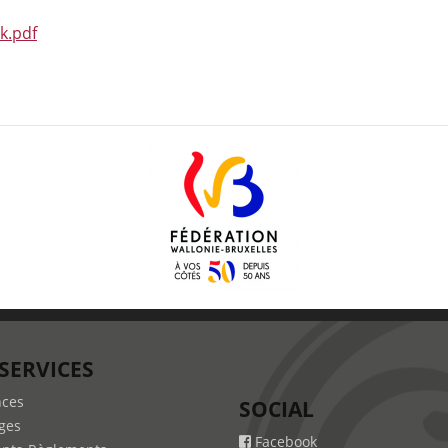
k.pdf
SERVICES
nces
SOCIAL
ges
Facebook