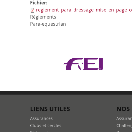
Fichier:
reglement_para_dressage_mise_en_page_o
Règlements
Para-equestrian
LIENS UTILES
NOS 
Assurances
Assura
Clubs et cercles
Challen