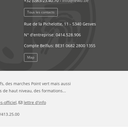
+32 (0)83/23.40.70 -
info@lewb.be
Tous les contacts
Rue de la Pichelotte, 11 - 5340 Gesves
N° d'entreprise: 0414.528.906
Compte Belfius: BE31 0682 2800 1355
Map
ifs, des marches Point vert mais aussi
s de haut niveau, des formations...
-officiel
,
lettre d'info
/413.25.00