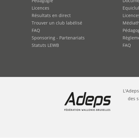
Pédagogie
Docume
Licences
Equiclu
Résultats en direct
Licence
Trouver un club labélisé
Médiat
FAQ
Pédago
Sponsoring - Partenariats
Règleme
Statuts LEWB
FAQ
L'Adeps
des s