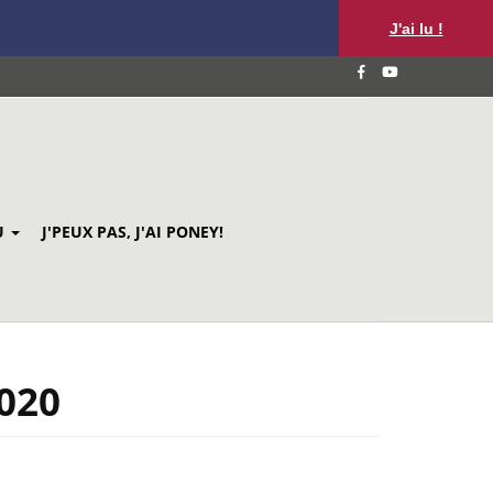
J'ai lu !
U
J'PEUX PAS, J'AI PONEY!
2020