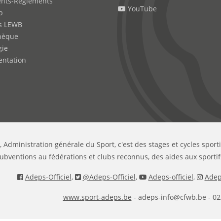
nts-Règlements
YouTube
b
s LEWB
hèque
gie
ntation
, Administration générale du Sport, c'est des stages et cycles sport
ubventions au fédérations et clubs reconnus, des aides aux sportif
Adeps-Officiel
,
@Adeps-Officiel
,
Adeps-officiel
,
Adeps
www.sport-adeps.be
- adeps-info@cfwb.be - 02