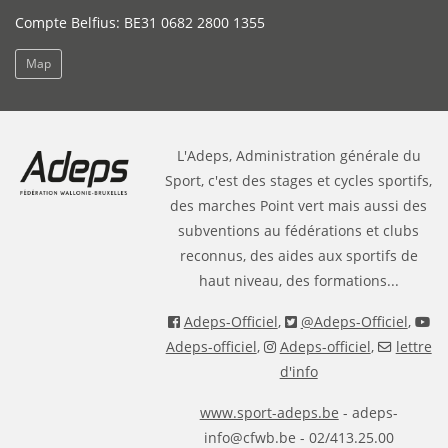
Compte Belfius: BE31 0682 2800 1355
Map
L'Adeps, Administration générale du
Sport, c'est des stages et cycles sportifs,
des marches Point vert mais aussi des
subventions au fédérations et clubs
reconnus, des aides aux sportifs de
haut niveau, des formations...
Adeps-Officiel
,
@Adeps-Officiel
,
Adeps-officiel
,
Adeps-officiel
,
lettre
d'info
www.sport-adeps.be
- adeps-
info@cfwb.be - 02/413.25.00