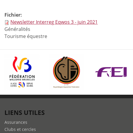
Fichier:
Newsletter Interreg Eqwos 3 - juin 2021
Généralités
Tourisme équestre
LIENS UTILES
Assurances
Clubs et cercles