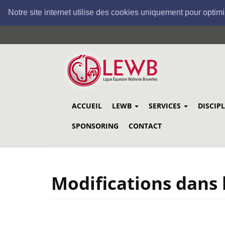
Notre site internet utilise des cookies uniquement pour optimi
Aller
au
contenu
principal
ACCUEIL
LEWB
SERVICES
DISCIP
SPONSORING
CONTACT
Modifications dans 