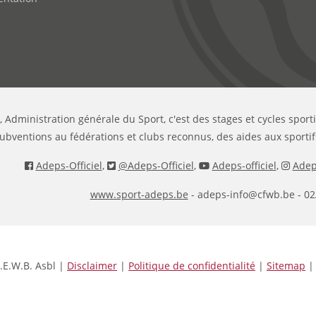
, Administration générale du Sport, c'est des stages et cycles sport
ubventions au fédérations et clubs reconnus, des aides aux sportif
Adeps-Officiel
,
@Adeps-Officiel
,
Adeps-officiel
,
Adeps
www.sport-adeps.be
- adeps-info@cfwb.be - 02
.E.W.B. Asbl |
Disclaimer
|
Politique de confidentialité
|
Sitemap