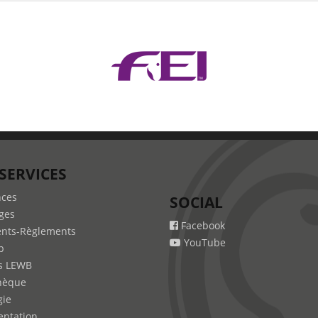
SERVICES
nces
SOCIAL
ges
Facebook
nts-Règlements
YouTube
b
s LEWB
hèque
gie
ntation