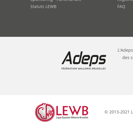
Statuts LEWB
FAQ
L'Adeps
des s
© 2013-2021 L