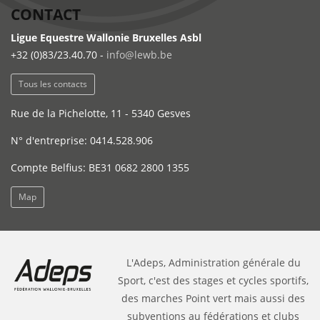
CONTACT
Ligue Equestre Wallonie Bruxelles Asbl
+32 (0)83/23.40.70 -
info@lewb.be
Tous les contacts
Rue de la Pichelotte, 11 - 5340 Gesves
N° d'entreprise: 0414.528.906
Compte Belfius: BE31 0682 2800 1355
Map
L'Adeps, Administration générale du
Sport, c'est des stages et cycles sportifs,
des marches Point vert mais aussi des
subventions au fédérations et clubs