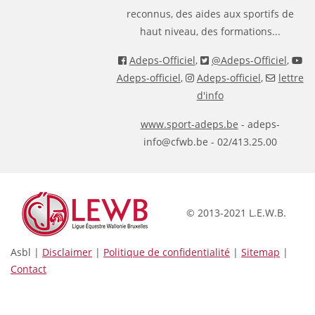
reconnus, des aides aux sportifs de
haut niveau, des formations...
Adeps-Officiel
,
@Adeps-Officiel
,
Adeps-officiel
,
Adeps-officiel
,
lettre
d'info
www.sport-adeps.be
- adeps-
info@cfwb.be - 02/413.25.00
© 2013-2021 L.E.W.B.
Asbl |
Disclaimer
|
Politique de confidentialité
|
Sitemap
|
Contact