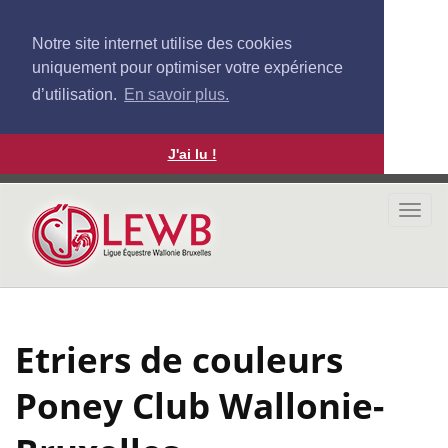
Notre site internet utilise des cookies
uniquement pour optimiser votre expérience
d’utilisation.
En savoir plus.
J'ai lu !
Aller
au
Togg
contenu
navi
principal
Etriers de couleurs
Poney Club Wallonie-