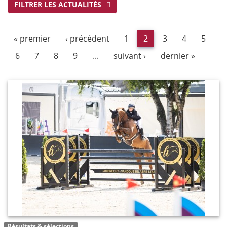
FILTRER LES ACTUALITÉS
« premier
‹ précédent
1
2
3
4
5
6
7
8
9
…
suivant ›
dernier »
Résultats & sélections