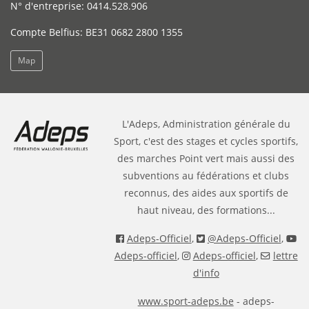
N° d'entreprise: 0414.528.906
Compte Belfius: BE31 0682 2800 1355
Map
L'Adeps, Administration générale du
Sport, c'est des stages et cycles sportifs,
des marches Point vert mais aussi des
subventions au fédérations et clubs
reconnus, des aides aux sportifs de
haut niveau, des formations...
Adeps-Officiel
,
@Adeps-Officiel
,
Adeps-officiel
,
Adeps-officiel
,
lettre
d'info
www.sport-adeps.be
- adeps-