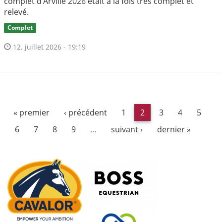
complet d’Arville 2026 était à la fois très complet et
relevé.
Complet
12. juillet 2026 - 19:19
« premier
‹ précédent
1
2
3
4
5
6
7
8
9
…
suivant ›
dernier »