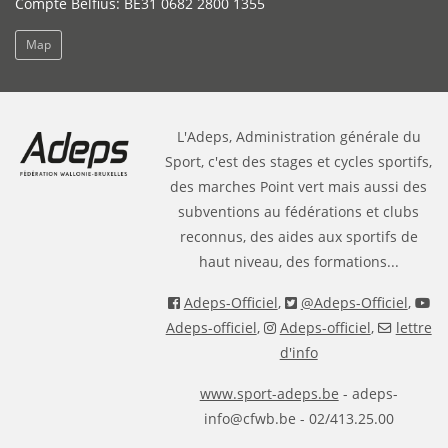
Compte Belfius: BE31 0682 2800 1355
Map
L'Adeps, Administration générale du
Sport, c'est des stages et cycles sportifs,
des marches Point vert mais aussi des
subventions au fédérations et clubs
reconnus, des aides aux sportifs de
haut niveau, des formations...
Adeps-Officiel
,
@Adeps-Officiel
,
Adeps-officiel
,
Adeps-officiel
,
lettre
d'info
www.sport-adeps.be
- adeps-
info@cfwb.be - 02/413.25.00