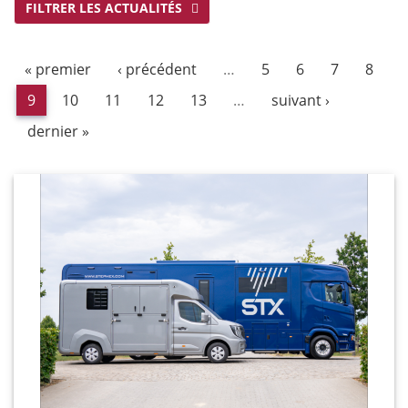
FILTRER LES ACTUALITÉS
« premier
‹ précédent
…
5
6
7
8
9
10
11
12
13
…
suivant ›
dernier »