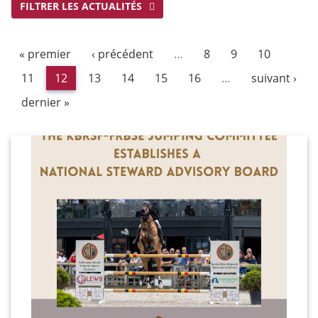
FILTRER LES ACTUALITÉS
« premier
‹ précédent
…
8
9
10
11
12
13
14
15
16
…
suivant ›
dernier »