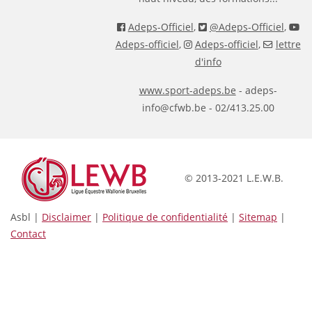
Adeps-Officiel
,
@Adeps-Officiel
,
Adeps-officiel
,
Adeps-officiel
,
lettre
d'info
www.sport-adeps.be
- adeps-
info@cfwb.be - 02/413.25.00
© 2013-2021 L.E.W.B.
Asbl |
Disclaimer
|
Politique de confidentialité
|
Sitemap
|
Contact