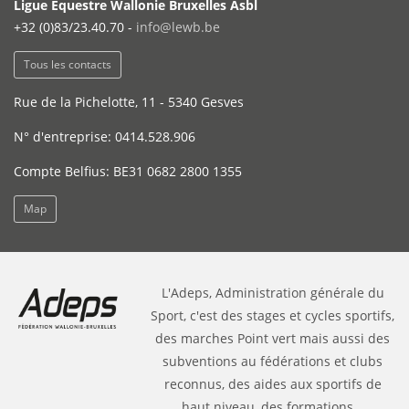
Ligue Equestre Wallonie Bruxelles Asbl
+32 (0)83/23.40.70 -
info@lewb.be
Tous les contacts
Rue de la Pichelotte, 11 - 5340 Gesves
N° d'entreprise: 0414.528.906
Compte Belfius: BE31 0682 2800 1355
Map
L'Adeps, Administration générale du
Sport, c'est des stages et cycles sportifs,
des marches Point vert mais aussi des
subventions au fédérations et clubs
reconnus, des aides aux sportifs de
haut niveau, des formations...