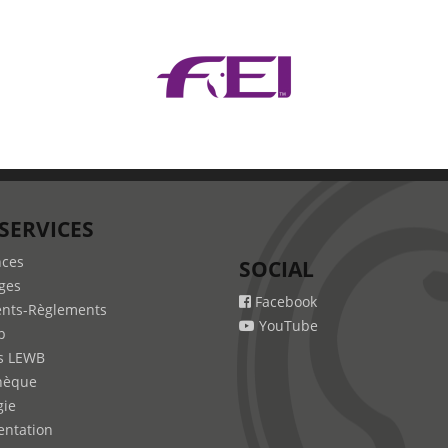
SERVICES
nces
SOCIAL
ges
Facebook
nts-Règlements
YouTube
b
s LEWB
hèque
gie
ntation