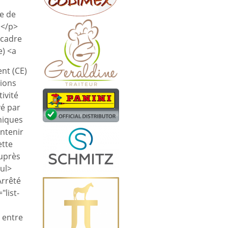
re de
:</p>
 cadre
) <a
nt (CE)
tions
ivité
vé par
miques
intenir
ette
auprès
/ul>
Arrêté
"list-
 entre