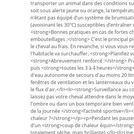
transporter un animal dans des conditions sus
soit sous alerte jaune ou orange, la températu
n’étant pas équipé d’un système de brumisati
(avoisinant les 30°C) susceptibles d’entraîne
<strong>Bonnes pratiques en cas de fortes c
embouteillages :</strong> C'est le principal piège
le cheval au frais. En revanche, si vous vous re
l'habitacle va surchauffer. <strong>Planifiez v
<strong>Abreuvement renforcé :</strong> Prop
puis <strong>toutes les 3 à 4 heures</strong>
d'eau autonome de secours d'au moins 20 litres
fenêtres de ventilation et les lanterneaux du
le flux d'air.</li><li><strong>Surveillance au 
laissez pas votre cheval attendre dans le mo
l'ombre ou dans un box temporaire bien vent
de la journée </strong>l’activité sportive</l
chaleur ?</strong></p><p>Pendant les pauses o
d'un <strong>coup de chaleur équin</strong> 
totalement sèche, mais brûlante).</li><li>Une 