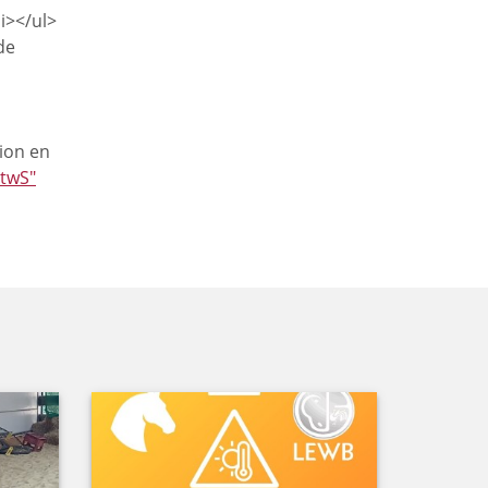
li></ul>
de
ion en
twS"