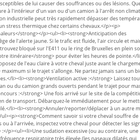
ceptibles de lui causer des souffrances ou des lésions. Que
re à l'intérieur d'un van ou d'un camion à l'arrêt non clima
on industrielle peut très rapidement dépasser des tempéra
r un stress thermique chez certains chevaux.</p><p>
haleurs</strong></p><ul><li><strong>Anticipation des
 de l'alerte jaune. Si le trafic est fluide, l'air circule et ma
trouvez bloqué sur l'E411 ou le ring de Bruxelles en plein sol
otre itinéraire</strong> pour éviter les heures de pointe.</li
osez de l'eau claire à votre cheval juste avant le chargem
 maximum si le trajet s'allonge. Ne partez jamais sans un b
.</li><li><strong>Ventilation active :</strong> Laissez tou
 van ou du camion grands ouverts pendant le trajet pour ma
concours :</strong> Une fois arrivé sur le site de la compétiti
yen de transport. Débarquez-le immédiatement pour le mett
ilé.</li><li><strong>Annuler/reporter/déplacer à un autre
i></ul><p><strong>Comment savoir si votre cheval souffre de 
u à l'arrivée, inspectez votre cheval pour détecter les sig
:</p><ul><li>Une sudation excessive (ou au contraire, une
fréquence respiratoire très élevée (les naseaux dilatés qui