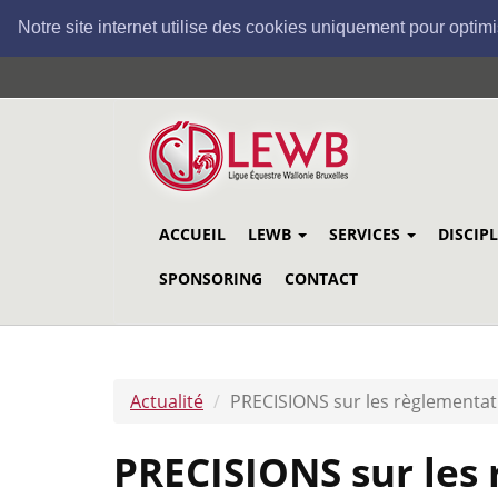
Notre site internet utilise des cookies uniquement pour optimi
Aller
au
contenu
principal
ACCUEIL
LEWB
SERVICES
DISCIP
SPONSORING
CONTACT
Actualité
PRECISIONS sur les règlementati
PRECISIONS sur les 