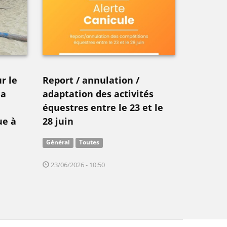
r le
Report / annulation /
la
adaptation des activités
équestres entre le 23 et le
ue à
28 juin
Général
Toutes
23/06/2026 - 10:50