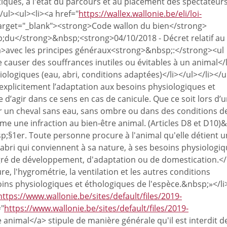
tiques, à l'état du parcours et au placement des spectateurs
ul><ul><li><a href="
https://wallex.wallonie.be/eli/loi-
arget="_blank"><strong>Code wallon du bien</strong>
;du</strong>&nbsp;<strong>04/10/2018 - Décret relatif au
a>avec les principes généraux<strong>&nbsp;:</strong><ul
 de causer des souffrances inutiles ou évitables à un animal</l
ologiques (eau, abri, conditions adaptées)</li></ul></li></
 explicitement l’adaptation aux besoins physiologiques et
d’agir dans ce sens en cas de canicule. Que ce soit lors d’
ser un cheval sans eau, sans ombre ou dans des conditions d
e une infraction au bien‑être animal. (Articles D8 et D10)&
nbsp;§1er. Toute personne procure à l'animal qu'elle détient 
abri qui conviennent à sa nature, à ses besoins physiologiq
egré de développement, d'adaptation ou de domestication.</
re, l'hygrométrie, la ventilation et les autres conditions
ns physiologiques et éthologiques de l'espèce.&nbsp;»</li
https://www.wallonie.be/sites/default/files/2019-
="
https://www.wallonie.be/sites/default/files/2019-
 animal</a> stipule de manière générale qu'il est interdit d