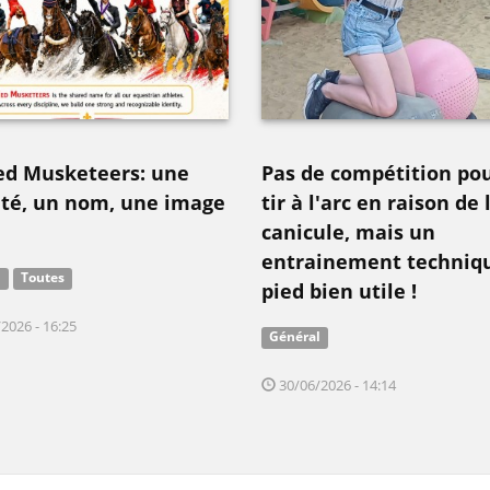
ed Musketeers: une
Pas de compétition pou
ité, un nom, une image
tir à l'arc en raison de 
canicule, mais un
entrainement techniq
l
Toutes
pied bien utile !
2026 - 16:25
Général
30/06/2026 - 14:14