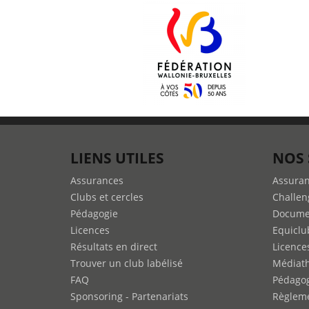
LIENS UTILES
NOS 
Assurances
Assura
Clubs et cercles
Challen
Pédagogie
Docume
Licences
Equiclu
Résultats en direct
Licence
Trouver un club labélisé
Médiat
FAQ
Pédago
Sponsoring - Partenariats
Règleme