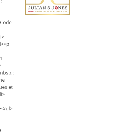
;
 Code
i>
ul><p
un
e
nbsp;:
une
ues et
li>
></ul>
e