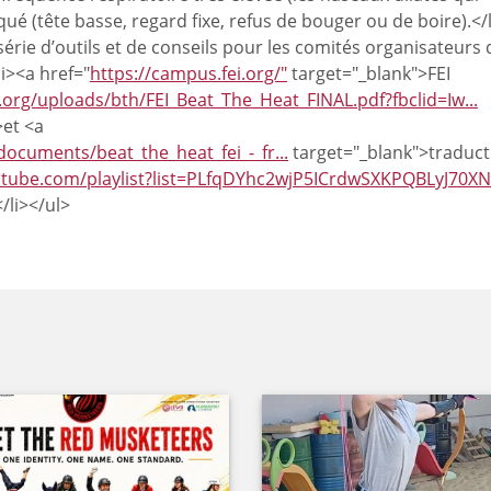
ué (tête basse, regard fixe, refus de bouger ou de boire).</
série d’outils et de conseils pour les comités organisateurs 
i><a href="
https://campus.fei.org/"
target="_blank">FEI
ei.org/uploads/bth/FEI_Beat_The_Heat_FINAL.pdf?fbclid=Iw...
>et <a
/documents/beat_the_heat_fei_-_fr...
target="_blank">traduct
utube.com/playlist?list=PLfqDYhc2wjP5ICrdwSXKPQBLyJ70XN
/li></ul>