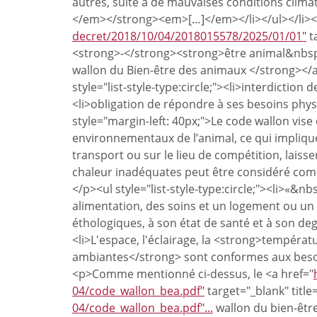
autres, suite à de mauvaises conditions clima
</em></strong><em>[…]</em></li></ul></li></
decret/2018/10/04/2018015578/2025/01/01"
t
<strong>‑</strong><strong>être animal&nbsp
wallon du Bien-être des animaux </strong></
style="list-style-type:circle;"><li>interdiction
<li>obligation de répondre à ses besoins physi
style="margin-left: 40px;">Le code wallon vise
environnementaux de l’animal, ce qui implique 
transport ou sur le lieu de compétition, lais
chaleur inadéquates peut être considéré comm
</p><ul style="list-style-type:circle;"><li>«&
alimentation, des soins et un logement ou un 
éthologiques, à son état de santé et à son d
<li>L'espace, l'éclairage, la <strong>températu
ambiantes</strong> sont conformes aux besoi
<p>Comme mentionné ci-dessus, le <a href="
04/code_wallon_bea.pdf"
target="_blank" title
04/code_wallon_bea.pdf"...
wallon du bien-être