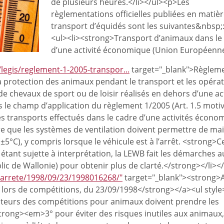
de plusieurs heures.</li></ul><p>Les
règlementations officielles publiées en matiè
transport d’équidés sont les suivantes&nbsp;
<ul><li><strong>Transport d’animaux dans le
d’une activité économique (Union Européenne
/legis/reglement-1-2005-transpor...
target="_blank">Règleme
la protection des animaux pendant le transport et les opéra
e chevaux de sport ou de loisir réalisés en dehors d’une act
le champ d’application du règlement 1/2005 (Art. 1.5 moti
les transports effectués dans le cadre d’une activités écono
ire que les systèmes de ventilation doivent permettre de ma
°C), y compris lorsque le véhicule est à l’arrêt. <strong>C
tant sujette à interprétation, la LEWB fait les démarches 
ic de Wallonie) pour obtenir plus de clarté.</strong></li><
li/arrete/1998/09/23/1998016268/"
target="_blank"><strong>
x lors de compétitions, du 23/09/1998</strong></a><ul style=
isateurs des compétitions pour animaux doivent prendre les
strong><em>3° pour éviter des risques inutiles aux animaux,