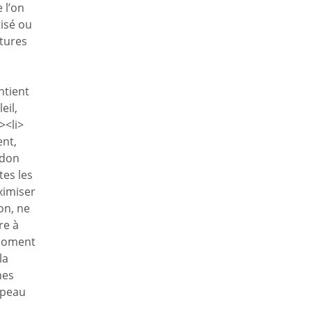
 l’on
tisé ou
tures
intient
eil,
><li>
ent,
idon
tes les
ximiser
on, ne
re à
 moment
la
nes
 peau