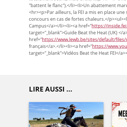
"battent le flanc").</li><li>Un abattement marq
<hr><p>Par ailleurs, la FEI a mis en place une 
concours en cas de fortes chaleurs.</p><ul><l
Campus</a></li><li><a href="
https://inside.f
target="_blank">Guide Beat the Heat (UK) </a
href="
https://www.lewb.be/sites/default/files
français</a>.</li><li><a href="
https://www.yo
target="_blank">Vidéos Beat the Heat FEI</a><
LIRE AUSSI ...