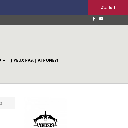
J'ai lu !
U
J'PEUX PAS, J'AI PONEY!
rs