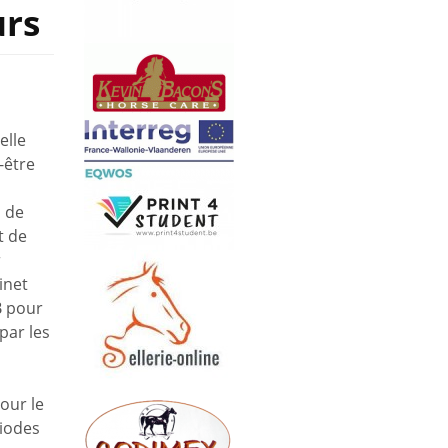
urs
elle
-être
s de
t de
r
inet
B pour
par les
our le
iodes