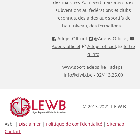
des marches Point vert mais aussi des
subventions au fédérations et clubs
reconnus, des aides aux sportifs de
haut niveau, des formations...
Adeps-Officiel
,
@Adeps-Officiel
,
Adeps-officiel
,
Adeps-officiel
,
lettre
d'info
www.sport-adeps.be
- adeps-
info@cfwb.be - 02/413.25.00
© 2013-2021 L.E.W.B.
Asbl |
Disclaimer
|
Politique de confidentialité
|
Sitemap
|
Contact