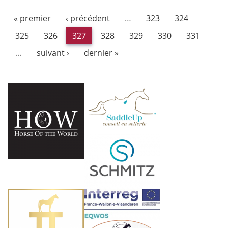
« premier
‹ précédent
…
323
324
325
326
327
328
329
330
331
…
suivant ›
dernier »