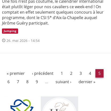
Une fois n’est pas coutume, le calendrier international
était plutôt léger pour nos cavaliers ce week-end ! On
comptait en effet seulement quelques concours à leur
programme, dont le CSI 5* d’Aix-la-Chapelle auquel
Jérôme Guéry participait.
Jumping
26. mai 2026 - 14:54
« premier
‹ précédent
1
2
3
4
5
6
7
8
9
…
suivant ›
dernier »