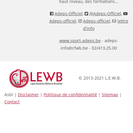
haut niveau, des formations...
Adeps-Officiel
,
@Adeps-Officiel
,
Adeps-officiel
,
Adeps-officiel
,
lettre
d'info
www.sport-adeps.be
- adeps-
info@cfwb.be - 02/413.25.00
© 2013-2021 L.E.W.B.
Asbl |
Disclaimer
|
Politique de confidentialité
|
Sitemap
|
Contact