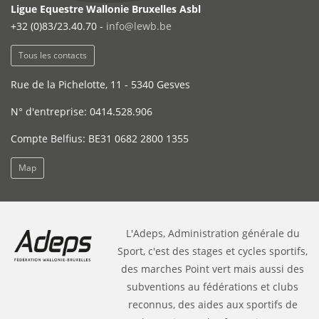
Ligue Equestre Wallonie Bruxelles Asbl
+32 (0)83/23.40.70 -
info@lewb.be
Tous les contacts
Rue de la Pichelotte, 11 - 5340 Gesves
N° d'entreprise: 0414.528.906
Compte Belfius: BE31 0682 2800 1355
Map
L'Adeps, Administration générale du
Sport, c'est des stages et cycles sportifs,
des marches Point vert mais aussi des
subventions au fédérations et clubs
reconnus, des aides aux sportifs de