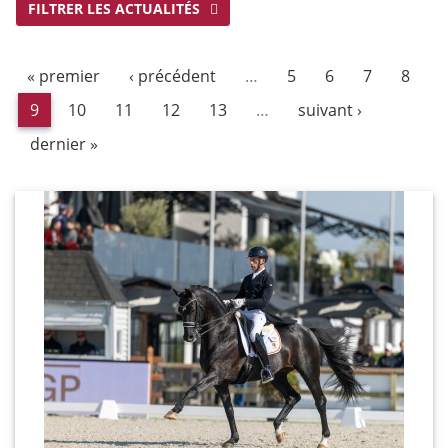
FILTRER LES ACTUALITÉS
« premier
‹ précédent
…
5
6
7
8
9
10
11
12
13
…
suivant ›
dernier »