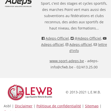
Sport, c'est des stages et cycles sportifs,
des marches Point vert mais aussi des
subventions au fédérations et clubs
reconnus, des aides aux sportifs de
haut niveau, des formations...
Adeps-Officiel
,
@Adeps-Officiel
,
Adeps-officiel
,
Adeps-officiel
,
lettre
d'info
www.sport-adeps.be
- adeps-
info@cfwb.be - 02/413.25.00
© 2013-2021 L.E.W.B.
Asbl |
Disclaimer
|
Politique de confidentialité
|
Sitemap
|