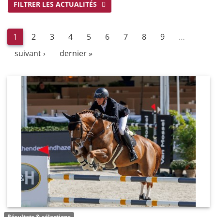
FILTRER LES ACTUALITÉS
1
2
3
4
5
6
7
8
9
…
suivant ›
dernier »
Résultats & sélections